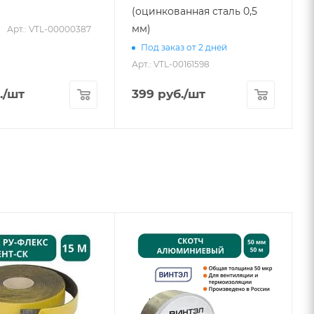
(оцинкованная сталь 0,5
мм)
Арт.: VTL-00000387
А
Под заказ от 2 дней
Арт.: VTL-00161598
.
/шт
399
руб.
/шт