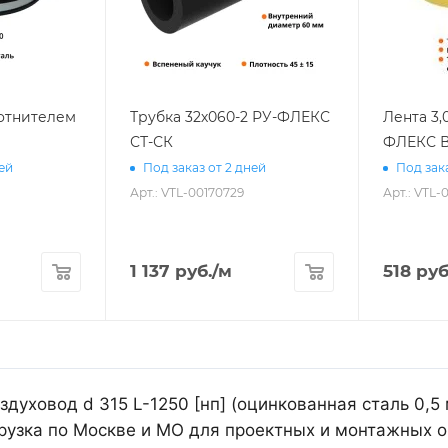
лотнителем
Трубка 32х060-2 РУ-ФЛЕКС
Лента 3,
СТ-СК
ФЛЕКС В
ней
Под заказ от 2 дней
Под зака
Арт.: VTL-00170729
Арт.: VTL-
1 137
руб.
/м
518
руб
духовод d 315 L-1250 [нп] (оцинкованная сталь 0,5
рузка по Москве и МО для проектных и монтажных о