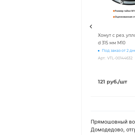
Хомут с рез. уп
d 315 мм М10
Под заказ от 2 д
Арт.: VTL-00144632
121
руб.
/шт
Прямошовный воз
Домодедово, отг