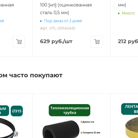
ванная
100 [нп] (оцинкованная
мм)
сталь 0,5 мм)
Много
ней
Под заказ от 2 дней
Арт.: VTL-00140410
629
руб.
/шт
212
руб
ом часто покупают