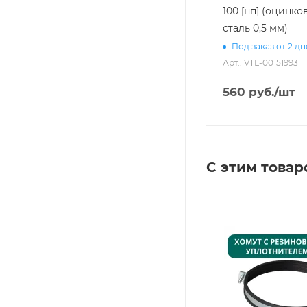
100 [нп] (оцинко
сталь 0,5 мм)
Под заказ от 2 д
Арт.: VTL-00151993
560
руб.
/шт
С этим товар