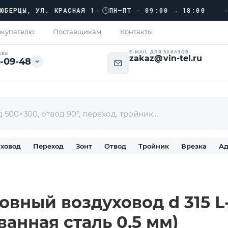
›››
ЦЫ, УЛ. КРАСНАЯ 1
›
ПН–ПТ · 09:00 → 18:00
купателю
Поставщикам
Контакты
E-MAIL ДЛЯ ЗАКАЗОВ
КВЕ
zakaz@vin-tel.ru
-09-48
ховод
Переход
Зонт
Отвод
Тройник
Врезка
Ад
вный воздуховод d 315 L-
ванная сталь 0,5 мм)