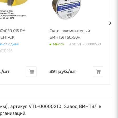
00х050-015 РУ-
Скотч алюминиевый
ЕНТ-СК
ВИНТЭЛ 50х50м
Арт.: VTL-00000530
з от 2 дней
Много
00171408
.
/шт
391
руб.
/шт
 мм), артикул VTL-00000210. Завод ВИНТЭЛ в
рганизаций.