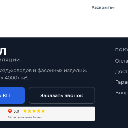
Раскрыть
Л
ПОК
ИЛЯЦИИ
Опла
оздуховодов и фасонных изделий.
Дост
х 4000+ м².
Гара
Вопр
ь КП
Заказать звонок