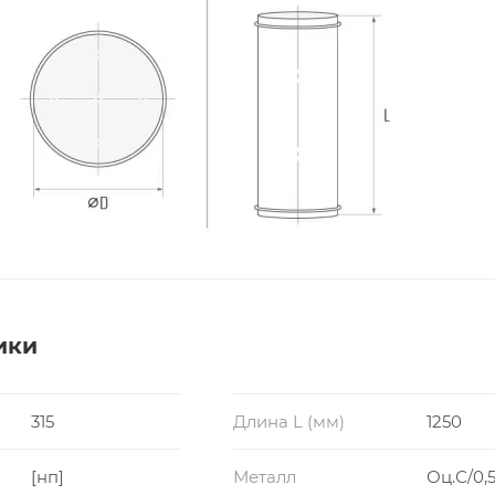
ики
315
Длина L (мм)
1250
[нп]
Металл
Оц.С/0,5