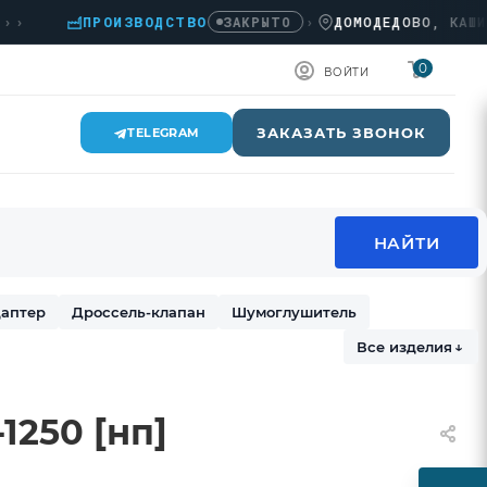
ПРОИЗВОДСТВО
›
ДОМОДЕДОВО, КАШИРСКО
ЗАКРЫТО
0
ВОЙТИ
ЗАКАЗАТЬ ЗВОНОК
TELEGRAM
аптер
Дроссель-клапан
Шумоглушитель
Все изделия
↓
1250 [нп]