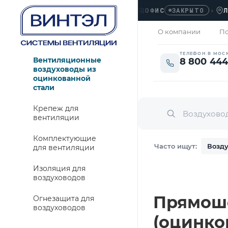
ОФИС
›
ЛЮБЕР
ЗАКРЫТО
О компании
По
ТЕЛЕФОН В МОС
Вентиляционные
8 800 444
воздуховоды из
оцинкованной
стали
Крепеж для
вентиляции
Комплектующие
Часто ищут:
Возду
для вентиляции
Изоляция для
воздуховодов
Прямошо
Огнезащита для
воздуховодов
(оцинко