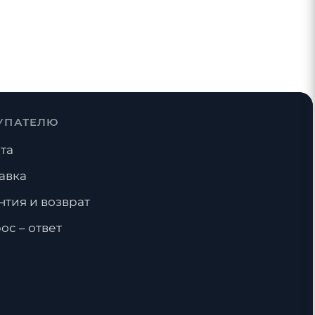
УПАТЕЛЮ
та
авка
нтия и возврат
ос – ответ