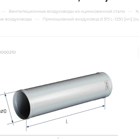
—
—
Вентиляционные воздуховоды из оцинкованной стали
К
—
е воздуховоды
Прямошовный воздуховод d 315 L-1250 [нп] (о
0000210