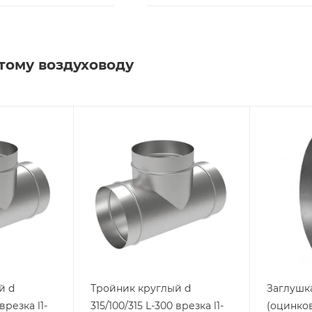
тому воздуховоду
й d
Тройник круглый d
Заглушка
врезка l1-
315/100/315 L-300 врезка l1-
(оцинков