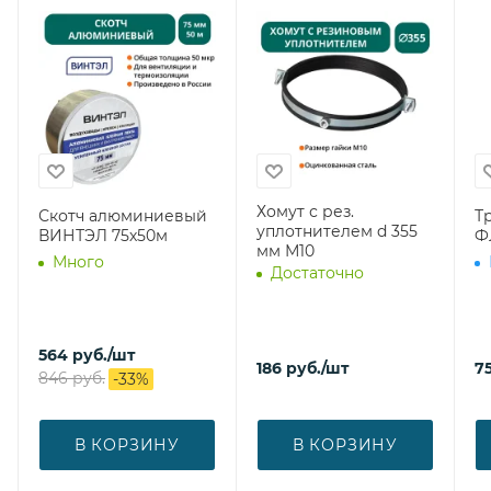
Хомут с рез.
Скотч алюминиевый
Т
уплотнителем d 355
ВИНТЭЛ 75х50м
Ф
мм М10
Много
Достаточно
564
руб.
/шт
186
руб.
/шт
7
846
руб.
-
33
%
В КОРЗИНУ
В КОРЗИНУ