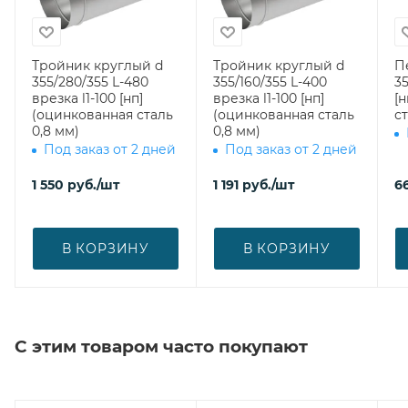
Тройник круглый d
Тройник круглый d
П
355/280/355 L-480
355/160/355 L-400
35
врезка l1-100 [нп]
врезка l1-100 [нп]
[
(оцинкованная сталь
(оцинкованная сталь
ст
0,8 мм)
0,8 мм)
Под заказ от 2 дней
Под заказ от 2 дней
1 550
руб.
/шт
1 191
руб.
/шт
6
В КОРЗИНУ
В КОРЗИНУ
С этим товаром часто покупают