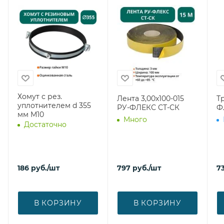
Хомут с рез.
Лента 3,00х100-015
Т
уплотнителем d 355
РУ-ФЛЕКС СТ-СК
Ф
мм М10
Много
Достаточно
186
руб.
/шт
797
руб.
/шт
7
В КОРЗИНУ
В КОРЗИНУ