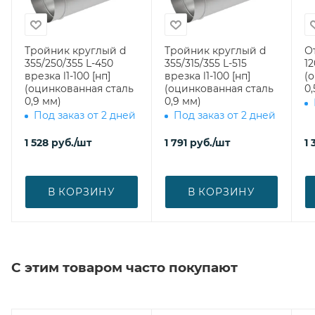
Тройник круглый d
Тройник круглый d
О
355/250/355 L-450
355/315/355 L-515
12
врезка l1-100 [нп]
врезка l1-100 [нп]
(
(оцинкованная сталь
(оцинкованная сталь
0,
0,9 мм)
0,9 мм)
Под заказ от 2 дней
Под заказ от 2 дней
1 528
руб.
/шт
1 791
руб.
/шт
1 
В КОРЗИНУ
В КОРЗИНУ
С этим товаром часто покупают