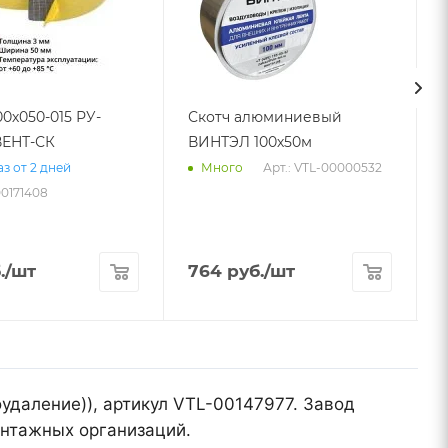
00х050-015 РУ-
Скотч алюминиевый
ЕНТ-СК
ВИНТЭЛ 100х50м
Арт.: VTL-00000532
з от 2 дней
Много
00171408
.
/шт
764
руб.
/шт
удаление)), артикул VTL-00147977. Завод
онтажных организаций.