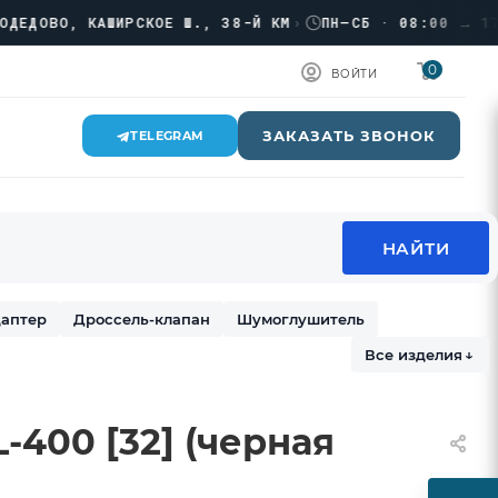
ОВО, КАШИРСКОЕ Ш., 38-Й КМ
›
ПН–СБ · 08:00 → 17:00
0
ВОЙТИ
ЗАКАЗАТЬ ЗВОНОК
TELEGRAM
аптер
Дроссель-клапан
Шумоглушитель
Все изделия
↓
400 [32] (черная