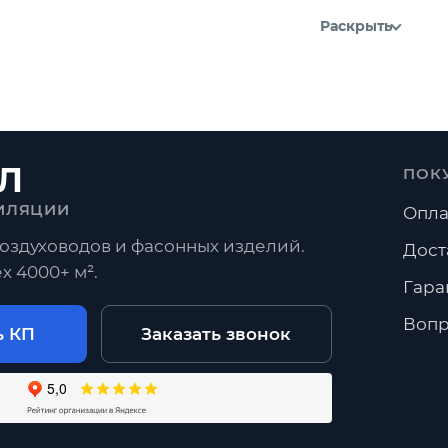
Раскрыть
Л
ПОК
ИЛЯЦИИ
Опла
оздуховодов и фасонных изделий.
Дост
х 4000+ м².
Гара
Вопр
ь КП
Заказать звонок