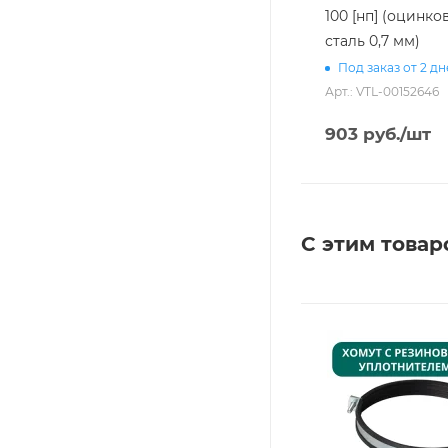
100 [нп] (оцинко
сталь 0,7 мм)
Под заказ от 2 д
Арт.: VTL-00152646
903
руб.
/шт
С этим товар