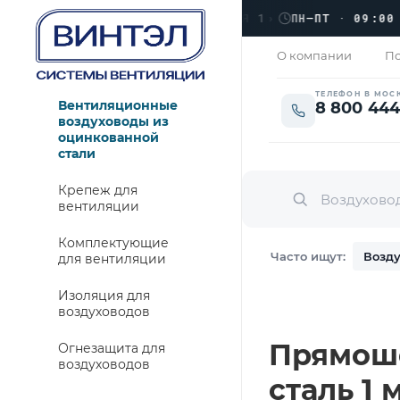
›
ЛЮБЕРЦЫ, УЛ. КРАСНАЯ 1
›
ПН–ПТ · 09:00 → 1
ЫТО
О компании
По
ТЕЛЕФОН В МОС
Вентиляционные
8 800 444
воздуховоды из
оцинкованной
стали
Крепеж для
вентиляции
Комплектующие
Часто ищут:
Возду
для вентиляции
Изоляция для
воздуховодов
Прямошо
Огнезащита для
воздуховодов
сталь 1