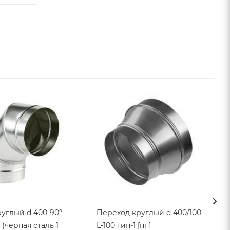
углый d 400-90°
Переход круглый d 400/100
] (черная сталь 1
L-100 тип-1 [нп]