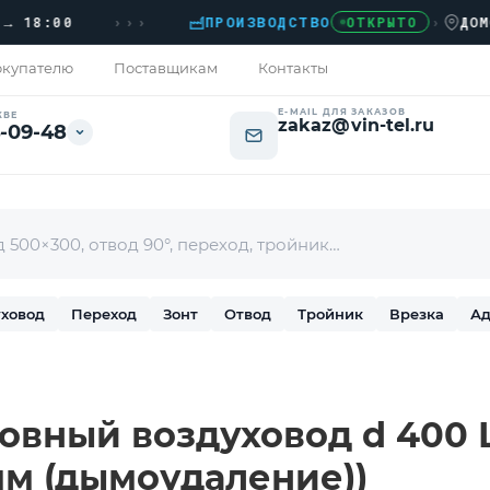
›››
8:00
ПРОИЗВОДСТВО
›
ДОМОДЕД
ОТКРЫТО
купателю
Поставщикам
Контакты
E-MAIL ДЛЯ ЗАКАЗОВ
КВЕ
zakaz@vin-tel.ru
-09-48
ховод
Переход
Зонт
Отвод
Тройник
Врезка
Ад
вный воздуховод d 400 L-
 мм (дымоудаление))