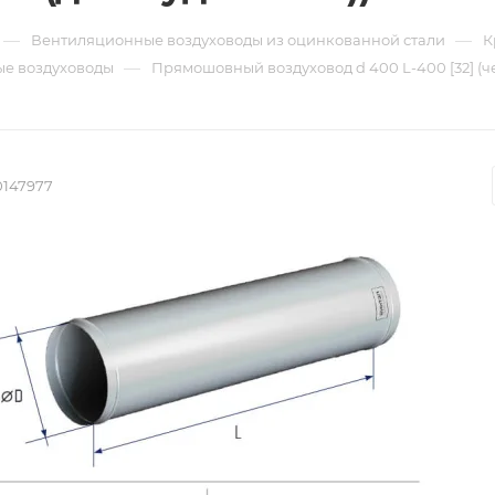
—
—
Вентиляционные воздуховоды из оцинкованной стали
К
—
е воздуховоды
Прямошовный воздуховод d 400 L-400 [32] (че
0147977