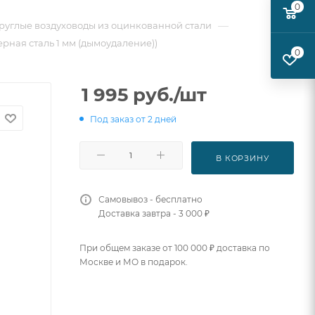
0
—
руглые воздуховоды из оцинкованной стали
рная сталь 1 мм (дымоудаление))
0
1 995
руб.
/шт
Под заказ от 2 дней
В КОРЗИНУ
Самовывоз - бесплатно
Доставка завтра - 3 000 ₽
При общем заказе от 100 000 ₽ доставка по
Москве и МО в подарок.