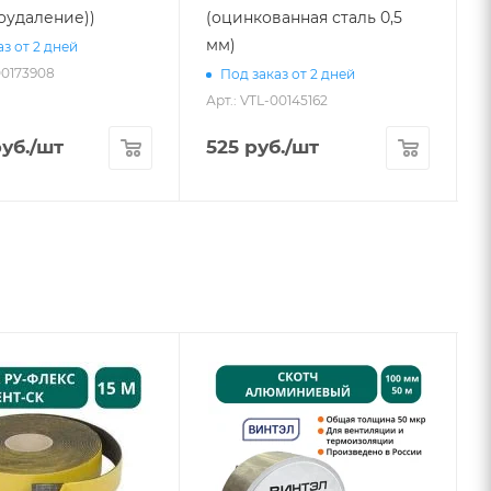
оудаление))
(оцинкованная сталь 0,5
4
мм)
з от 2 дней
00173908
А
Под заказ от 2 дней
Арт.: VTL-00145162
уб.
/шт
525
руб.
/шт