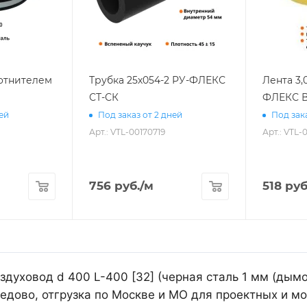
лотнителем
Трубка 25х054-2 РУ-ФЛЕКС
Лента 3,
СТ-СК
ФЛЕКС В
ней
Под заказ от 2 дней
Под зака
Арт.: VTL-00170719
Арт.: VTL-
756
руб.
/м
518
руб
духовод d 400 L-400 [32] (черная сталь 1 мм (дымо
дово, отгрузка по Москве и МО для проектных и м