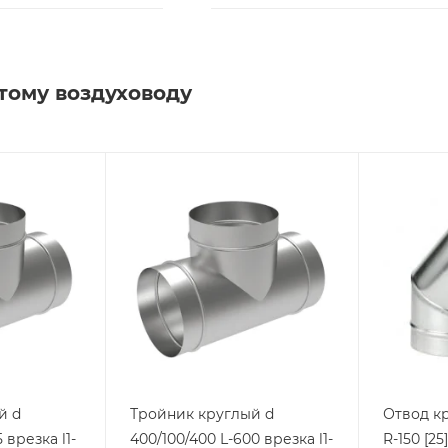
тому воздуховоду
й d
Тройник круглый d
Отвод кр
 врезка l1-
400/100/400 L-600 врезка l1-
R-150 [25