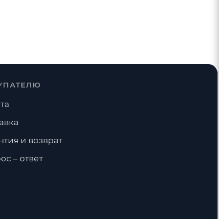
УПАТЕЛЮ
та
авка
нтия и возврат
ос – ответ