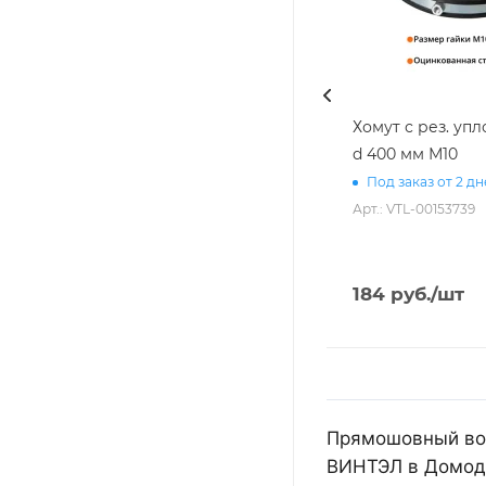
Хомут с рез. уп
d 400 мм М10
Под заказ от 2 д
Арт.: VTL-00153739
184
руб.
/шт
Прямошовный воз
ВИНТЭЛ в Домоде