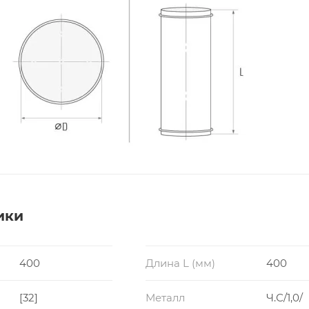
ики
400
Длина L (мм)
400
[32]
Металл
Ч.С/1,0/