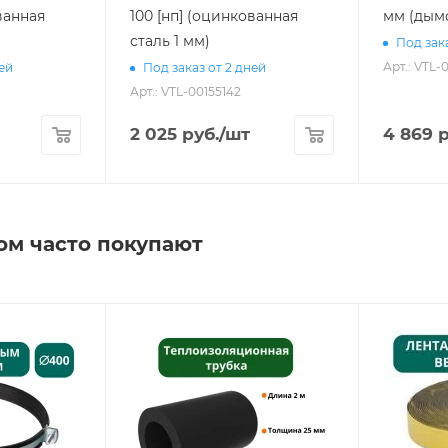
ванная
100 [нп] (оцинкованная
мм (дым
сталь 1 мм)
Под зака
Арт.: VTL-
ней
Под заказ от 2 дней
Арт.: VTL-00155142
2 025
руб.
/шт
4 869
р
ом часто покупают