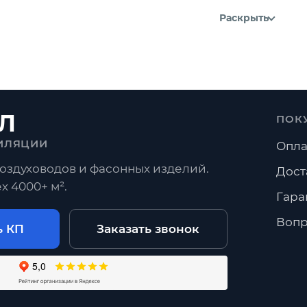
Раскрыть
Л
ПОК
ИЛЯЦИИ
Опла
оздуховодов и фасонных изделий.
Дост
х 4000+ м².
Гара
Вопр
ь КП
Заказать звонок