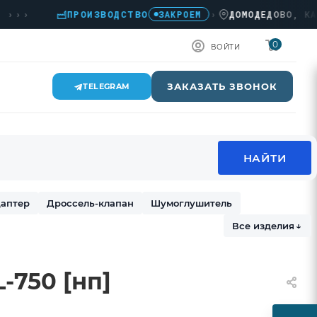
›
ПРОИЗВОДСТВО
›
ДОМОДЕДОВО, КАШИРС
ЗАКРОЕМ
0
ВОЙТИ
ЗАКАЗАТЬ ЗВОНОК
TELEGRAM
аптер
Дроссель-клапан
Шумоглушитель
Все изделия
↓
-750 [нп]