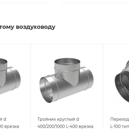
тому воздуховоду
й d
Тройник круглый d
Переход
00 врезка
400/200/1000 L-400 врезка
L-100 тип