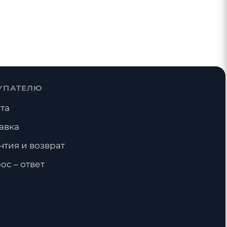
УПАТЕЛЮ
та
авка
нтия и возврат
ос – ответ