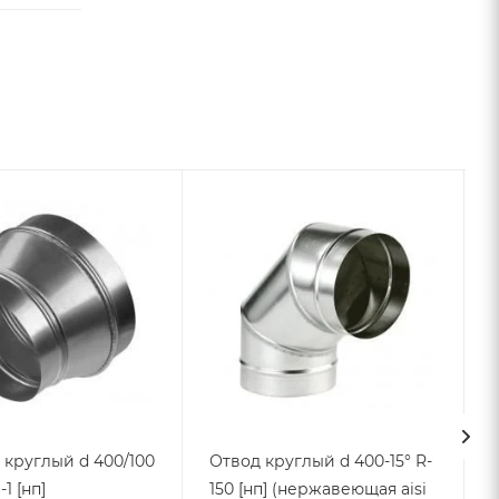
 круглый d 400/100
Отвод круглый d 400-15° R-
-1 [нп]
150 [нп] (нержавеющая aisi