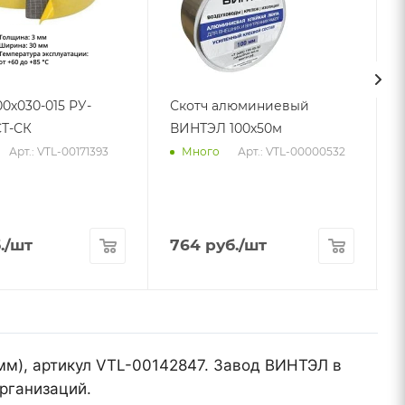
00х030-015 РУ-
Скотч алюминиевый
Т-СК
ВИНТЭЛ 100х50м
Арт.: VTL-00171393
Арт.: VTL-00000532
Много
.
/шт
764
руб.
/шт
мм), артикул VTL-00142847. Завод ВИНТЭЛ в
рганизаций.