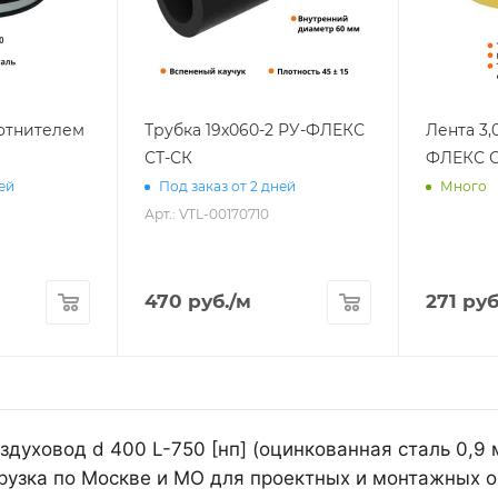
лотнителем
Трубка 19х060-2 РУ-ФЛЕКС
Лента 3,
СТ-СК
ФЛЕКС С
ней
Под заказ от 2 дней
Много
Арт.: VTL-00170710
470
руб.
/м
271
руб
духовод d 400 L-750 [нп] (оцинкованная сталь 0,9 
рузка по Москве и МО для проектных и монтажных о