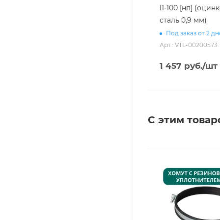
l1-100 [нп] (оци
сталь 0,9 мм)
Под заказ от 2 д
Арт.: VTL-00200573
1 457
руб.
/шт
С этим товар