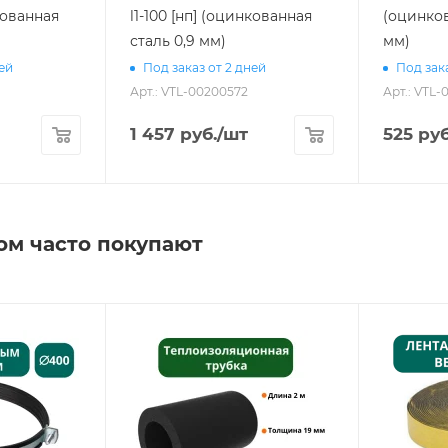
нкованная
l1-100 [нп] (оцинкованная
(оцинков
сталь 0,9 мм)
мм)
ней
Под заказ от 2 дней
Под зака
Арт.: VTL-00200572
Арт.: VTL-
1 457
руб.
/шт
525
руб
ом часто покупают