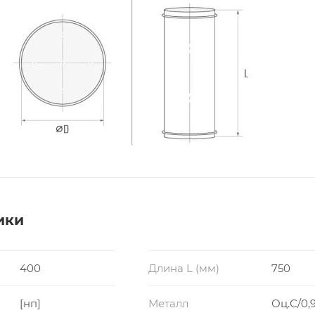
ики
400
Длина L (мм)
750
[нп]
Металл
Оц.С/0,9