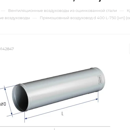
—
—
Вентиляционные воздуховоды из оцинкованной стали
К
—
е воздуховоды
Прямошовный воздуховод d 400 L-750 [нп] (о
0142847