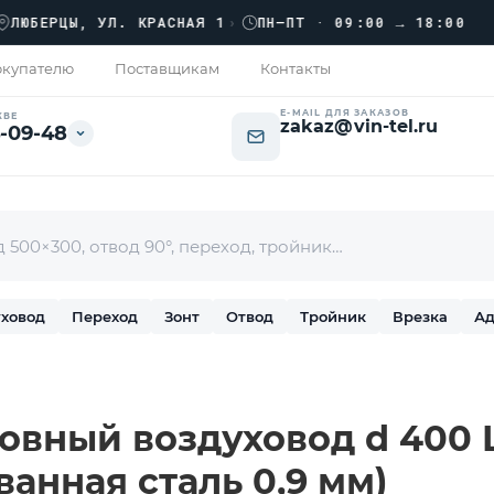
››
ЕРЦЫ, УЛ. КРАСНАЯ 1
›
ПН–ПТ · 09:00 → 18:00
купателю
Поставщикам
Контакты
E-MAIL ДЛЯ ЗАКАЗОВ
КВЕ
zakaz@vin-tel.ru
-09-48
ховод
Переход
Зонт
Отвод
Тройник
Врезка
Ад
вный воздуховод d 400 L
ванная сталь 0,9 мм)