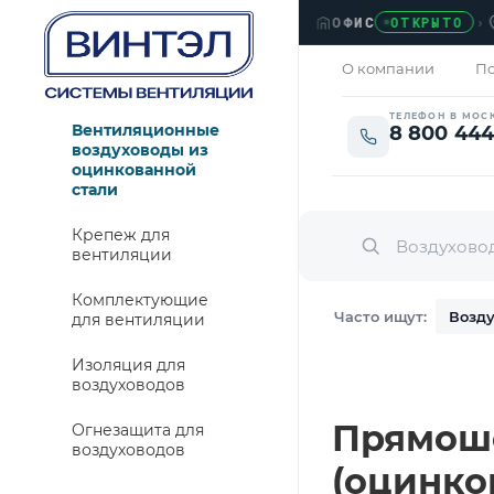
ОФИС
›
ЛЮБ
ОТКРЫТО
О компании
По
ТЕЛЕФОН В МОС
Вентиляционные
8 800 444
воздуховоды из
оцинкованной
стали
Крепеж для
вентиляции
Комплектующие
Часто ищут:
Возду
для вентиляции
Изоляция для
воздуховодов
Прямошо
Огнезащита для
воздуховодов
(оцинко