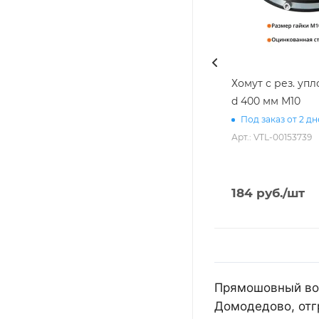
Хомут с рез. уп
d 400 мм М10
Под заказ от 2 д
Арт.: VTL-00153739
184
руб.
/шт
Прямошовный воз
Домодедово, отг