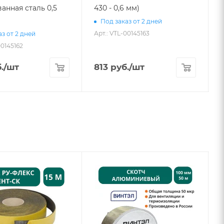
анная сталь 0,5
430 - 0,6 мм)
Под заказ от 2 дней
Арт.: VTL-00145163
з от 2 дней
00145162
А
.
/шт
813
руб.
/шт