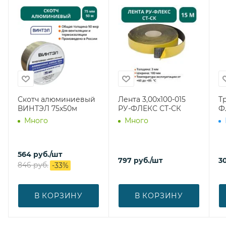
Скотч алюминиевый
Лента 3,00х100-015
Т
ВИНТЭЛ 75х50м
РУ-ФЛЕКС СТ-СК
Ф
Много
Много
564
руб.
/шт
797
руб.
/шт
3
846
руб.
-
33
%
В КОРЗИНУ
В КОРЗИНУ