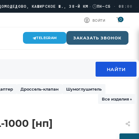
ЕДОВО, КАШИРСКОЕ Ш., 38-Й КМ
›
ПН–СБ · 08:00 → 17:
0
ВОЙТИ
ЗАКАЗАТЬ ЗВОНОК
TELEGRAM
аптер
Дроссель-клапан
Шумоглушитель
Все изделия
↓
1000 [нп]