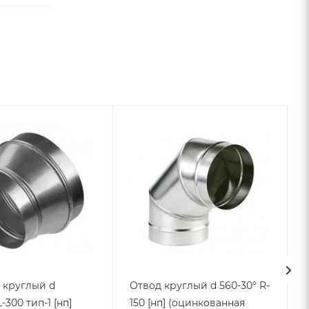
 круглый d
Отвод круглый d 560-30° R-
-300 тип-1 [нп]
150 [нп] (оцинкованная