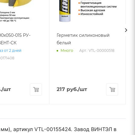
00х050-015 РУ-
Герметик силиконовый
ЕНТ-СК
белый
Арт.: VTL-00000518
з от 2 дней
Много
00171408
А
.
/шт
217
руб.
/шт
 мм), артикул VTL-00155424. Завод ВИНТЭЛ в