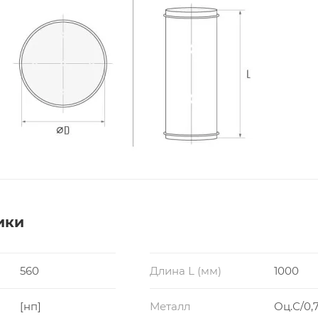
ики
560
Длина L (мм)
1000
[нп]
Металл
Оц.С/0,7