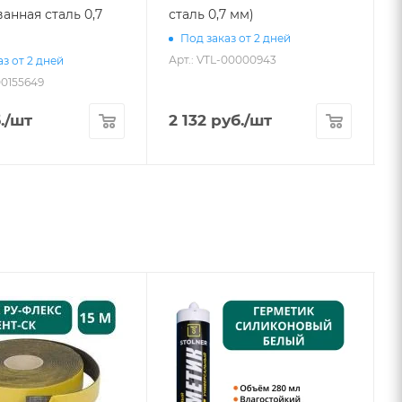
анная сталь 0,7
сталь 0,7 мм)
Под заказ от 2 дней
Арт.: VTL-00000943
А
з от 2 дней
00155649
.
/шт
2 132
руб.
/шт