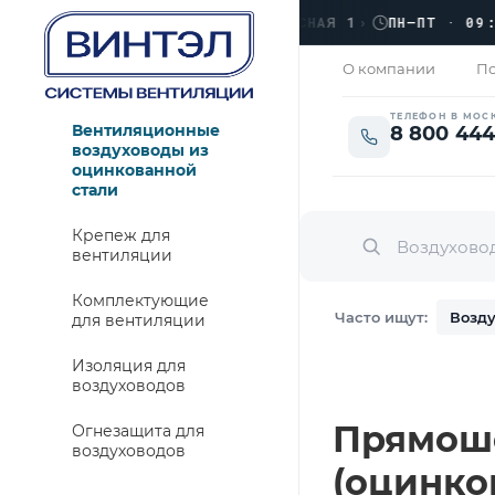
›
ЛЮБЕРЦЫ, УЛ. КРАСНАЯ 1
›
ПН–ПТ · 09:00 →
АКРЫТО
О компании
По
ТЕЛЕФОН В МОС
Вентиляционные
8 800 444
воздуховоды из
оцинкованной
стали
Крепеж для
вентиляции
Комплектующие
Часто ищут:
Возду
для вентиляции
Изоляция для
воздуховодов
Прямошо
Огнезащита для
воздуховодов
(оцинко