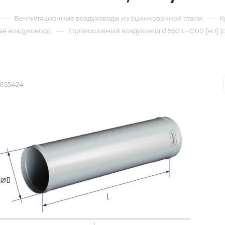
—
—
Вентиляционные воздуховоды из оцинкованной стали
К
—
е воздуховоды
Прямошовный воздуховод d 560 L-1000 [нп] (
0155424