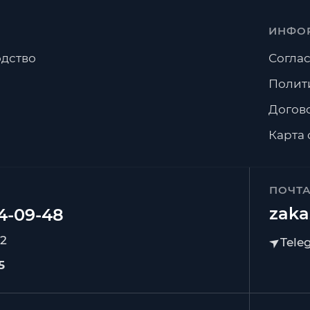
ИНФО
дство
Соглас
Полит
Догов
Карта 
ПОЧТ
zaka
92
5