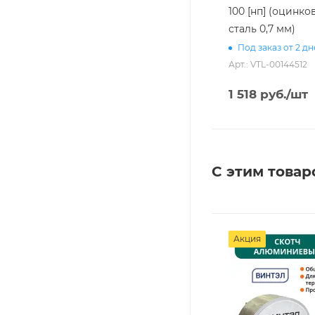
100 [нп] (оцинко
сталь 0,7 мм)
Под заказ от 2 д
Арт.: VTL-00144512
1 518
руб.
/шт
С этим товар
Акция