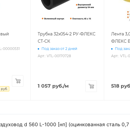
евый
Трубка 32х054-2 РУ-ФЛЕКС
Лента 3,
СТ-СК
ФЛЕКС В
TL-00000531
Под заказ от 2 дней
Под зака
Арт.: VTL-00170728
Арт.: VTL-
1 057
руб.
/м
518
руб
руб.
духовод d 560 L-1000 [нп] (оцинкованная сталь 0,7