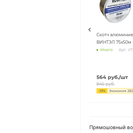
Скотч алюмини
ВИНТЭЛ 75х50м
Арт.: V
Много
564
руб.
/шт
846
руб.
-
33
%
Экономия
282
Прямошовный воз