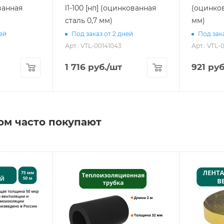
ванная
l1-100 [нп] (оцинкованная
(оцинков
сталь 0,7 мм)
мм)
ней
Под заказ от 2 дней
Под зака
Арт.: VTL-00141043
Арт.: VTL-
1 716
руб.
/шт
921
руб
ом часто покупают