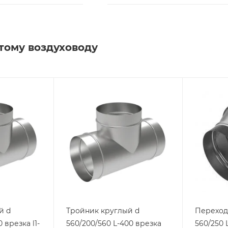
тому воздуховоду
й d
Тройник круглый d
Переход
 врезка l1-
560/200/560 L-400 врезка
560/250 L