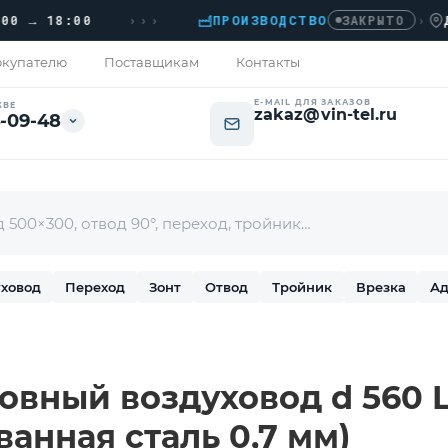
›››
 18:00
ПРОИЗВОДСТВО
›
ДОМОД
ЗАКРЫТО
купателю
Поставщикам
Контакты
E-MAIL ДЛЯ ЗАКАЗОВ
КВЕ
zakaz@vin-tel.ru
-09-48
ховод
Переход
Зонт
Отвод
Тройник
Врезка
Ад
вный воздуховод d 560 L-
ванная сталь 0,7 мм)