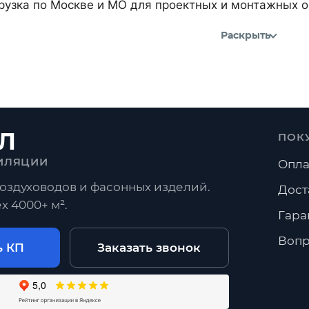
рузка по Москве и МО для проектных и монтажных о
Раскрыть
Л
ПОК
ИЛЯЦИИ
Опла
оздуховодов и фасонных изделий.
Дост
х 4000+ м².
Гара
Вопр
ь КП
Заказать звонок