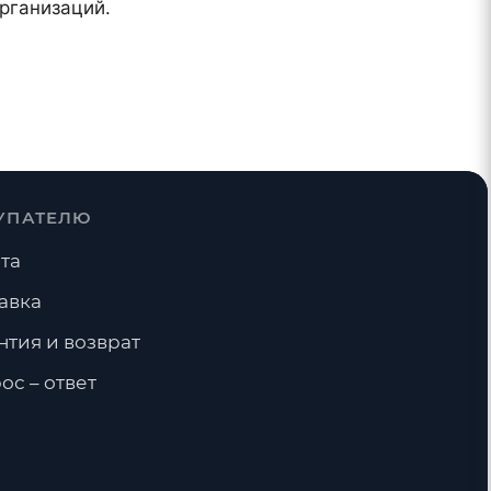
рганизаций.
УПАТЕЛЮ
та
авка
нтия и возврат
ос – ответ