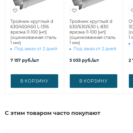
Тройник круглый d
Тройник круглый d
О
630/450/450 L-1316
630/630/630 L-830
30
врезка l1-100 [нп]
врезка l1-100 [нп]
(
(оцинкованная сталь
(оцинкованная сталь
1 
1 мм)
1 мм)
Под заказ от 2 дней
Под заказ от 2 дней
7 157
руб.
/шт
5 053
руб.
/шт
2 
В КОРЗИНУ
В КОРЗИНУ
С этим товаром часто покупают