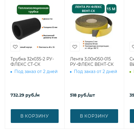
Трубка 32х035-2 РУ-
Лента 3,00х050-015
С
ФЛЕКС СТ-СК
РУ-ФЛЕКС ВЕНТ-СК
В
Под заказ от 2 дней
Под заказ от 2 дней
732.29
руб.
/м
518
руб.
/шт
39
В КОРЗИНУ
В КОРЗИНУ