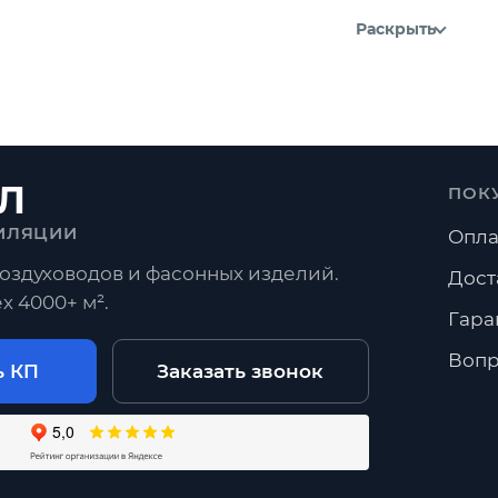
Раскрыть
Л
ПОК
ИЛЯЦИИ
Опла
оздуховодов и фасонных изделий.
Дост
х 4000+ м².
Гара
Вопр
ь КП
Заказать звонок