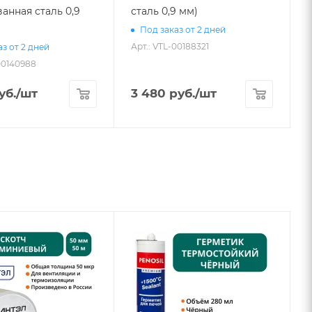
анная сталь 0,9
сталь 0,9 мм)
Под заказ от 2 дней
Арт.: VTL-00188321
з от 2 дней
00140988
А
уб.
/шт
3 480
руб.
/шт