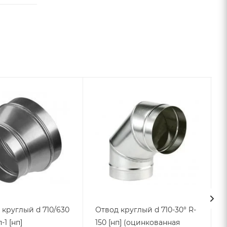
круглый d 710/630
Отвод круглый d 710-30° R-
-1 [нп]
150 [нп] (оцинкованная
L