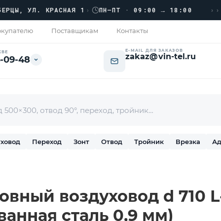
›››
, УЛ. КРАСНАЯ 1
›
ПН–ПТ · 09:00 → 18:00
купателю
Поставщикам
Контакты
E-MAIL ДЛЯ ЗАКАЗОВ
КВЕ
zakaz@vin-tel.ru
-09-48
ховод
Переход
Зонт
Отвод
Тройник
Врезка
Ад
вный воздуховод d 710 L-
ванная сталь 0,9 мм)