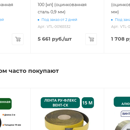
ванная
100 [нп] (оцинкованная
(оцинков
сталь 0,9 мм)
мм)
ней
Под заказ от 2 дней
Под зака
Арт.: VTL-00165532
Арт.: VTL-
5 661
руб.
/шт
1 708
р
ом часто покупают