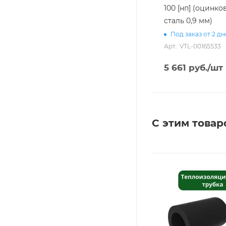
100 [нп] (оцинко
сталь 0,9 мм)
Под заказ от 2 д
Арт.: VTL-00165533
5 661
руб.
/шт
С этим товар