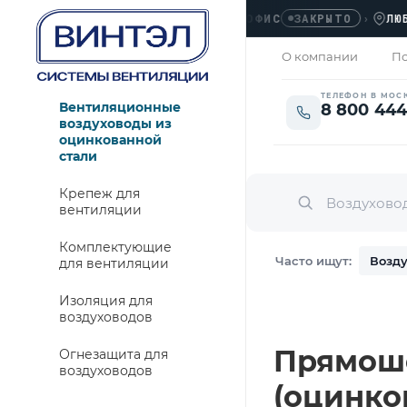
ОФИС
›
ЛЮБЕРЦЫ
ЗАКРЫТО
О компании
По
ТЕЛЕФОН В МОС
Вентиляционные
8 800 444
воздуховоды из
оцинкованной
стали
Крепеж для
вентиляции
Комплектующие
Часто ищут:
Возду
для вентиляции
Изоляция для
воздуховодов
Прямошо
Огнезащита для
воздуховодов
(оцинко