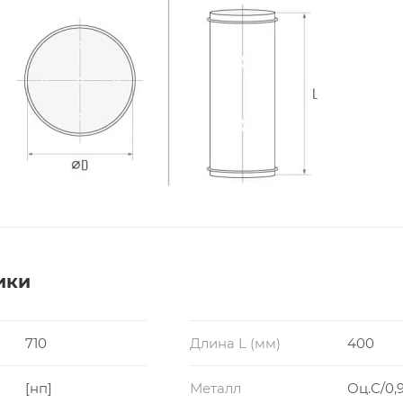
ики
710
Длина L (мм)
400
[нп]
Металл
Оц.С/0,9