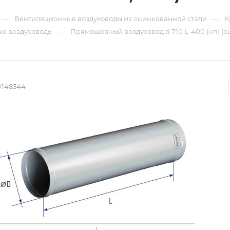
—
—
Вентиляционные воздуховоды из оцинкованной стали
К
—
е воздуховоды
Прямошовный воздуховод d 710 L-400 [нп] (о
0148344