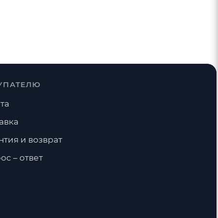
УПАТЕЛЮ
та
авка
нтия и возврат
ос – ответ