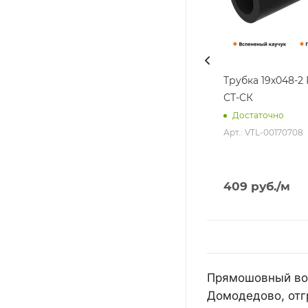
Трубка 19х048-
СТ-СК
Достаточно
Арт.: VTL-00170708
409
руб.
/м
Прямошовный воз
Домодедово, отг