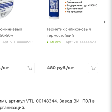
люминиевый
Герметик силиконовый
50х50м
термостойкий
5
Арт.: VTL-00000530
Арт.: VTL-00000520
Много
.
/шт
480
руб.
/шт
мм), артикул VTL-00148344. Завод ВИНТЭЛ в
рганизаций.