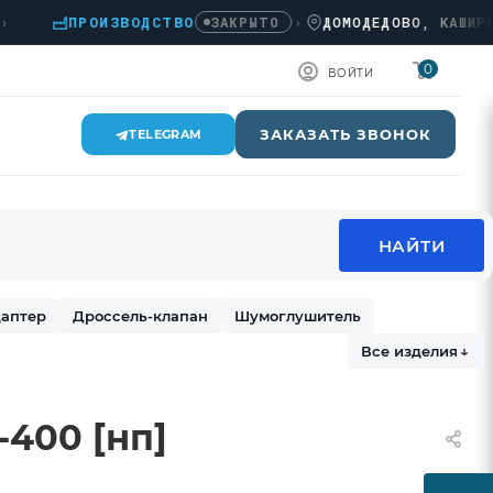
ПРОИЗВОДСТВО
›
ДОМОДЕДОВО, КАШИРСКОЕ 
ЗАКРЫТО
0
ВОЙТИ
ЗАКАЗАТЬ ЗВОНОК
TELEGRAM
аптер
Дроссель-клапан
Шумоглушитель
Все изделия
↓
400 [нп]