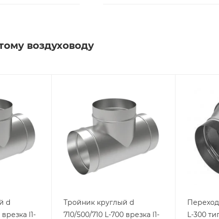
тому воздуховоду
й d
Тройник круглый d
Переход 
 врезка l1-
710/500/710 L-700 врезка l1-
L-300 тип