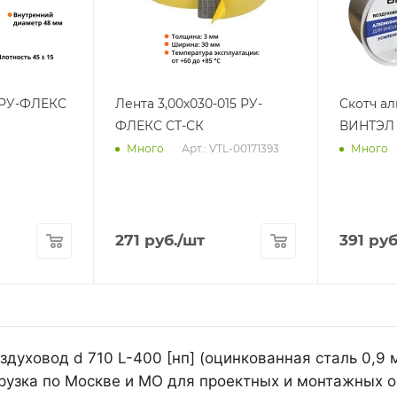
2 РУ-ФЛЕКС
Лента 3,00х030-015 РУ-
Скотч а
ФЛЕКС СТ-СК
ВИНТЭЛ 
Арт.: VTL-00171393
Много
Много
271
руб.
/шт
391
руб
духовод d 710 L-400 [нп] (оцинкованная сталь 0,9 
рузка по Москве и МО для проектных и монтажных о