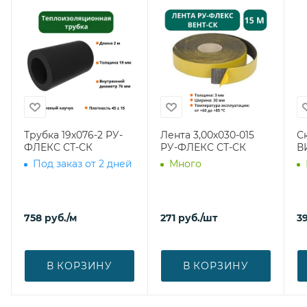
Трубка 19х076-2 РУ-
Лента 3,00х030-015
С
ФЛЕКС СТ-СК
РУ-ФЛЕКС СТ-СК
В
Под заказ от 2 дней
Много
758
руб.
/м
271
руб.
/шт
39
В КОРЗИНУ
В КОРЗИНУ