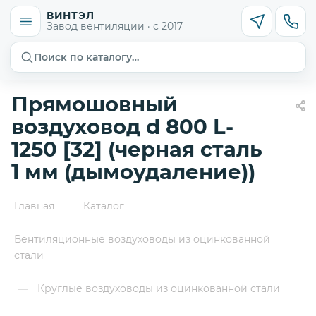
ВИНТЭЛ
Завод вентиляции · с 2017
Поиск по каталогу…
Прямошовный
воздуховод d 800 L-
1250 [32] (черная сталь
1 мм (дымоудаление))
Главная
Каталог
—
—
Вентиляционные воздуховоды из оцинкованной
стали
Круглые воздуховоды из оцинкованной стали
—