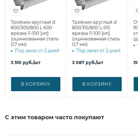
Тройник круглый d
Тройник круглый d
О
800/300/800 L-600
800/315/800 L-515
90
врезка l1-100 [нп]
врезка l1-100 [нп]
ст
(оцинкованная сталь
(оцинкованная сталь
(
0,7 мм)
0,7 мм)
Под заказ от 2 дней
Под заказ от 2 дней
3 510
руб.
/шт
3 087
руб.
/шт
15
В КОРЗИНУ
В КОРЗИНУ
С этим товаром часто покупают