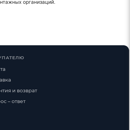
онтажных организаций.
УПАТЕЛЮ
та
авка
нтия и возврат
ос – ответ