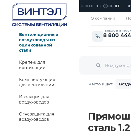
›
ЛЮБЕРЦЫ, УЛ. КРАСНАЯ 1
›
ПН–ПТ · 09:00
ЗАКРОЕМ
О компании
По
ТЕЛЕФОН В МОС
Вентиляционные
8 800 444
воздуховоды из
оцинкованной
стали
Крепеж для
вентиляции
Комплектующие
Часто ищут:
Возду
для вентиляции
Изоляция для
воздуховодов
Прямошо
Огнезащита для
воздуховодов
сталь 1,