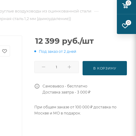
0
—
руглые воздуховоды из оцинкованной стали
ерная сталь 1,2 мм (дымоудаление))
0
12 399
руб.
/шт
Под заказ от 2 дней
В КОРЗИНУ
Самовывоз - бесплатно
Доставка завтра - 3 000 ₽
При общем заказе от 100 000 ₽ доставка по
Москве и МО в подарок.