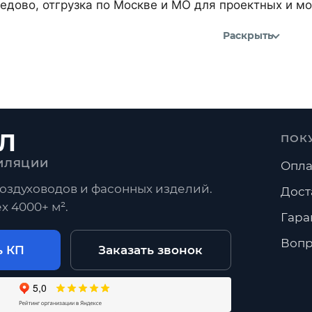
дово, отгрузка по Москве и МО для проектных и м
Раскрыть
Л
ПОК
ИЛЯЦИИ
Опла
оздуховодов и фасонных изделий.
Дост
х 4000+ м².
Гара
Вопр
ь КП
Заказать звонок