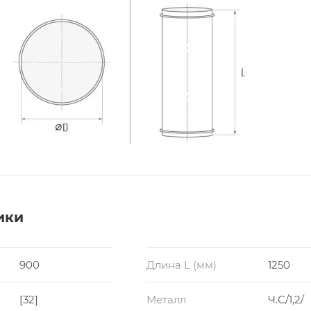
ики
900
Длина L (мм)
1250
[32]
Металл
Ч.С/1,2/