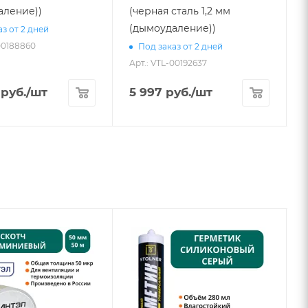
аление))
(черная сталь 1,2 мм
(дымоудаление))
з от 2 дней
00188860
Под заказ от 2 дней
Арт.: VTL-00192637
А
руб.
/шт
5 997
руб.
/шт