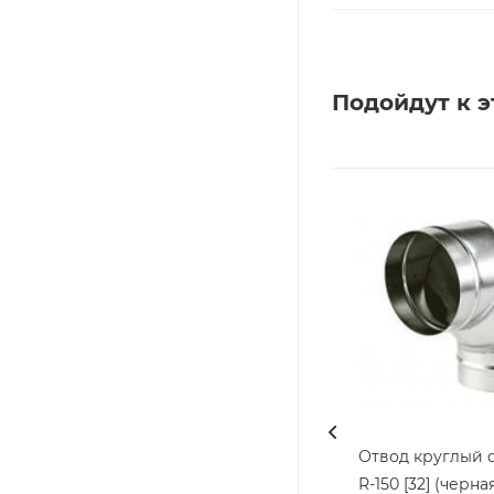
Подойдут к э
Отвод круглый d
R-150 [32] (черная