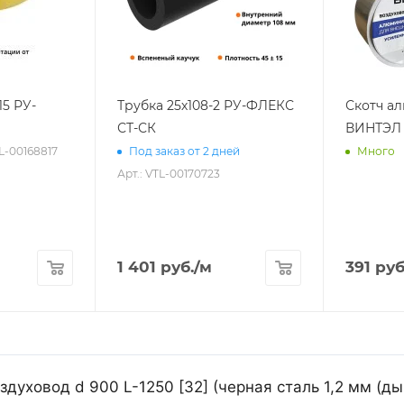
15 РУ-
Трубка 25х108-2 РУ-ФЛЕКС
Скотч а
СТ-СК
ВИНТЭЛ 
TL-00168817
Под заказ от 2 дней
Много
Арт.: VTL-00170723
1 401
руб.
/м
391
руб
уховод d 900 L-1250 [32] (черная сталь 1,2 мм (д