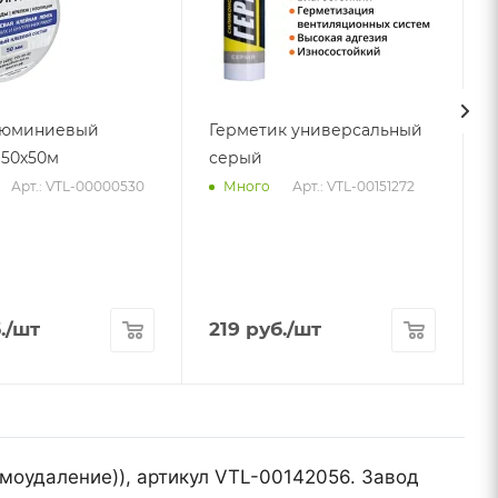
люминиевый
Герметик универсальный
50х50м
серый
Арт.: VTL-00000530
Арт.: VTL-00151272
Много
А
.
/шт
219
руб.
/шт
ымоудаление)), артикул VTL-00142056. Завод