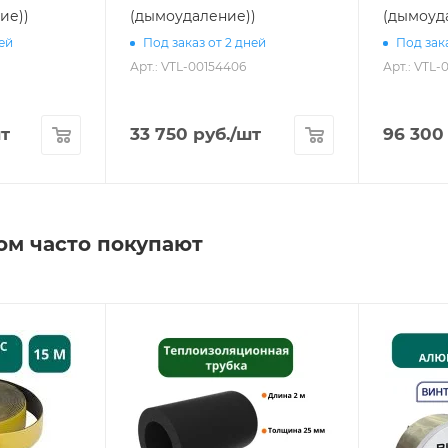
ие))
(дымоудаление))
(дымоуд
ней
Под заказ от 2 дней
Под зака
Арт.: VTL-00154406
Арт.: VTL-
т
33 750
руб.
/шт
96 300
ом часто покупают