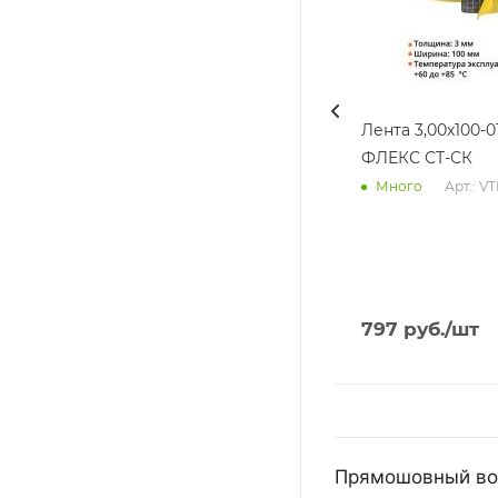
Лента 3,00х100-0
ФЛЕКС СТ-СК
Арт.: V
Много
797
руб.
/шт
Прямошовный возд