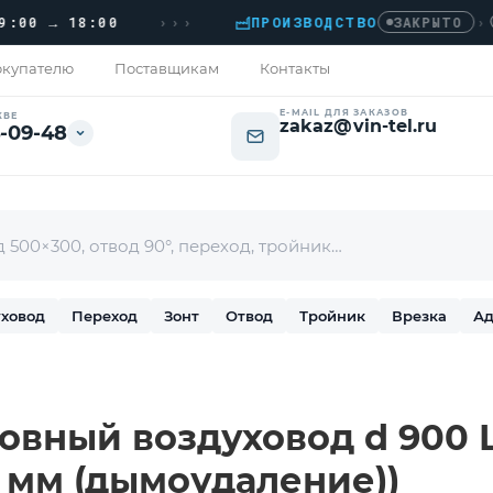
›››
 → 18:00
ПРОИЗВОДСТВО
›
ДОМ
ЗАКРЫТО
купателю
Поставщикам
Контакты
E-MAIL ДЛЯ ЗАКАЗОВ
КВЕ
zakaz@vin-tel.ru
-09-48
ховод
Переход
Зонт
Отвод
Тройник
Врезка
Ад
вный воздуховод d 900 L-
2 мм (дымоудаление))