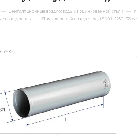
—
—
Вентиляционные воздуховоды из оцинкованной стали
К
—
е воздуховоды
Прямошовный воздуховод d 900 L-1250 [32] (ч
0142056