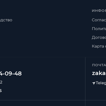
ИНФО
дство
Соглас
Полит
Догов
Карта 
ПОЧТ
zaka
92
5