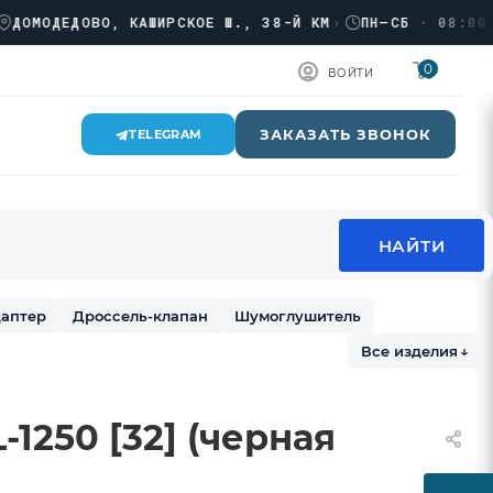
ОДЕДОВО, КАШИРСКОЕ Ш., 38-Й КМ
›
ПН–СБ · 08:00 → 17
0
ВОЙТИ
ЗАКАЗАТЬ ЗВОНОК
TELEGRAM
аптер
Дроссель-клапан
Шумоглушитель
Все изделия
↓
1250 [32] (черная