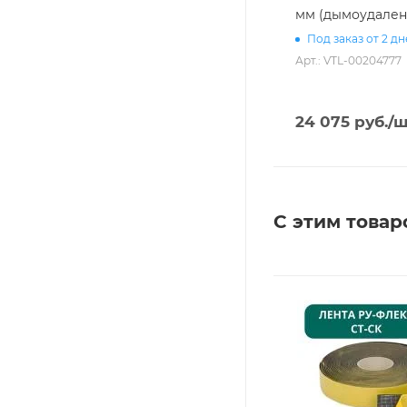
мм (дымоудален
Под заказ от 2 д
Арт.: VTL-00204777
24 075
руб.
/ш
С этим товар