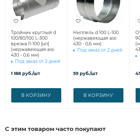
Тройник круглый d
Ниппель d 100 L-100
О
100/80/100 L-300
(нержавеющая aisi
90
врезка l1-100 [нп]
430 - 0,6 мм)
(
(нержавеющая aisi
43
Под заказ от 2 дней
430 - 0,6 мм)
Под заказ от 2 дней
1 188
руб.
/шт
59
руб.
/шт
4
В КОРЗИНУ
В КОРЗИНУ
С этим товаром часто покупают