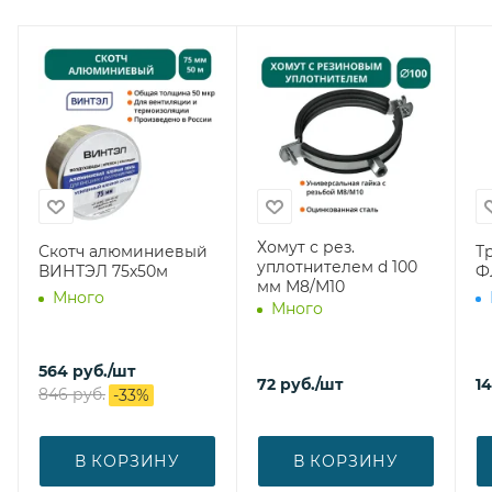
Хомут с рез.
Скотч алюминиевый
Т
уплотнителем d 100
ВИНТЭЛ 75х50м
Ф
мм М8/М10
Много
Много
564
руб.
/шт
72
руб.
/шт
1
846
руб.
-
33
%
В КОРЗИНУ
В КОРЗИНУ