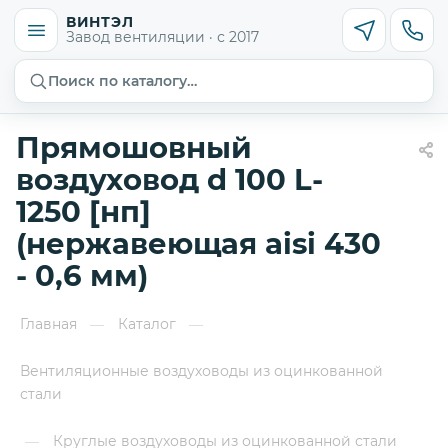
ВИНТЭЛ
Завод вентиляции · с 2017
Поиск по каталогу…
Прямошовный
воздуховод d 100 L-
1250 [нп]
(нержавеющая aisi 430
- 0,6 мм)
Главная
Каталог
—
—
Вентиляционные воздуховоды из оцинкованной
стали
Круглые воздуховоды из оцинкованной стали
—