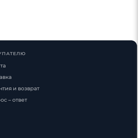
УПАТЕЛЮ
та
авка
нтия и возврат
ос – ответ