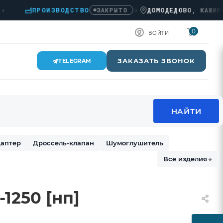
ПРОИЗВОДСТВО
›
ДОМОДЕДОВО, КАШИРСКОЕ
ЗАКРЫТО
0
ВОЙТИ
ЗАКАЗАТЬ ЗВОНОК
TELEGRAM
аптер
Дроссель-клапан
Шумоглушитель
Все изделия
↓
1250 [нп]