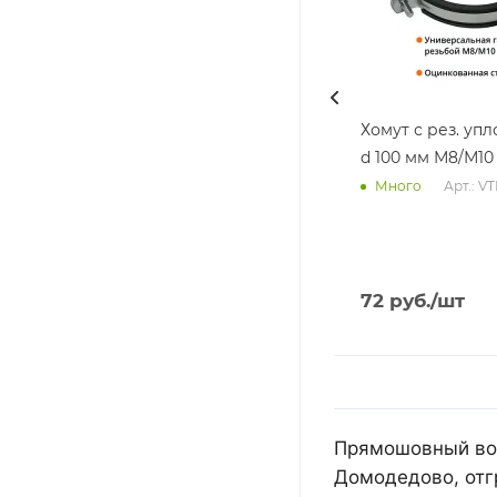
Хомут с рез. уп
d 100 мм М8/М10
Арт.: V
Много
72
руб.
/шт
Прямошовный воз
Домодедово, отг