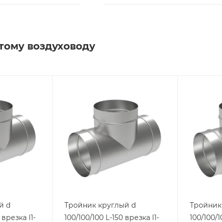
тому воздуховоду
й d
Тройник круглый d
Тройник
 врезка l1-
100/100/100 L-150 врезка l1-
100/100/1