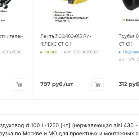
лотнителем
Лента 3,00х100-015 РУ-
Трубка 
ФЛЕКС СТ-СК
СТ-СК
TL-00146000
Арт.: VTL-00168817
Много
Под зака
Арт.: VTL-
797
руб.
/шт
312
руб
духовод d 100 L-1250 [нп] (нержавеющая aisi 430 -
рузка по Москве и МО для проектных и монтажных о