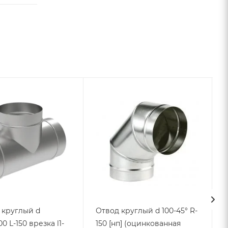
 круглый d
Отвод круглый d 100-45° R-
00 L-150 врезка l1-
150 [нп] (оцинкованная
L