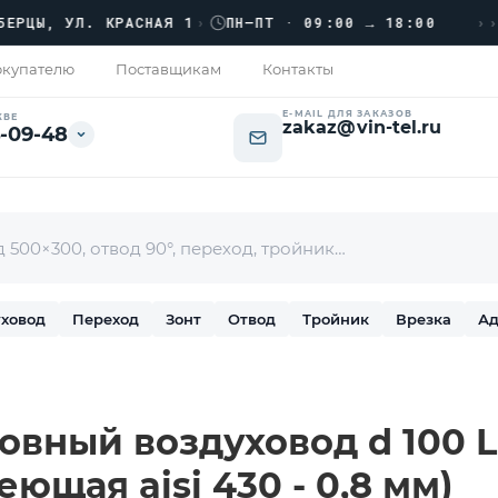
›››
Ы, УЛ. КРАСНАЯ 1
›
ПН–ПТ · 09:00 → 18:00
купателю
Поставщикам
Контакты
E-MAIL ДЛЯ ЗАКАЗОВ
КВЕ
zakaz@vin-tel.ru
-09-48
ховод
Переход
Зонт
Отвод
Тройник
Врезка
Ад
вный воздуховод d 100 L-
ющая aisi 430 - 0,8 мм)