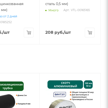
(оцинкованная
сталь 0,5 мм)
8 мм)
Арт.: VTL-00165165
Много
з от 2 дней
00185252
А
.
/шт
208
руб.
/шт