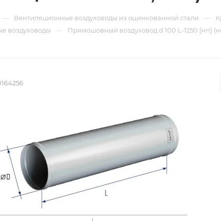
—
—
Вентиляционные воздуховоды из оцинкованной стали
К
—
е воздуховоды
Прямошовный воздуховод d 100 L-1250 [нп] (н
0164256