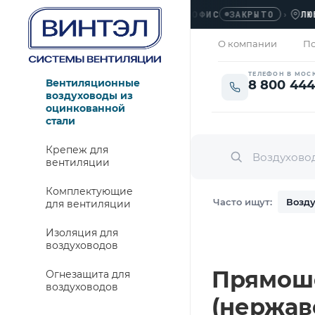
ОФИС
›
ЛЮБЕРЦ
ЗАКРЫТО
О компании
По
ТЕЛЕФОН В МОС
Вентиляционные
8 800 444
воздуховоды из
оцинкованной
стали
Крепеж для
вентиляции
Комплектующие
Часто ищут:
Возду
для вентиляции
Изоляция для
воздуховодов
Прямошо
Огнезащита для
воздуховодов
(нержаве