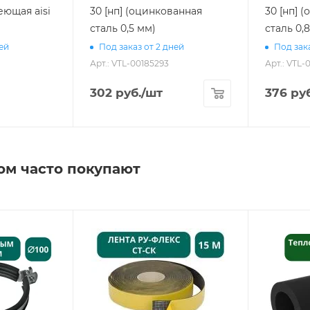
еющая aisi
30 [нп] (оцинкованная
30 [нп] 
сталь 0,5 мм)
сталь 0,
ней
Под заказ от 2 дней
Под зака
Арт.: VTL-00185293
Арт.: VTL-
302
руб.
/шт
376
руб
ом часто покупают