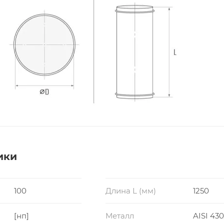
ики
100
Длина L (мм)
1250
[нп]
Металл
AISI 430