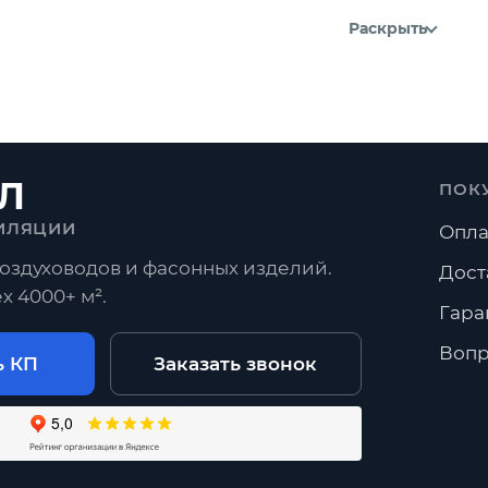
Раскрыть
Л
ПОК
ИЛЯЦИИ
Опла
оздуховодов и фасонных изделий.
Дост
х 4000+ м².
Гара
Вопр
ь КП
Заказать звонок