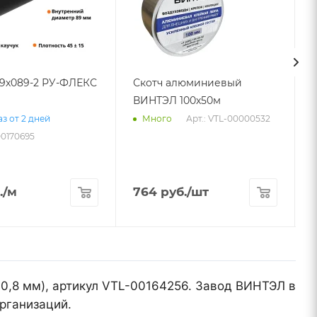
09х089-2 РУ-ФЛЕКС
Скотч алюминиевый
ВИНТЭЛ 100х50м
Арт.: VTL-00000532
з от 2 дней
Много
00170695
.
/м
764
руб.
/шт
 0,8 мм), артикул VTL-00164256. Завод ВИНТЭЛ в
рганизаций.