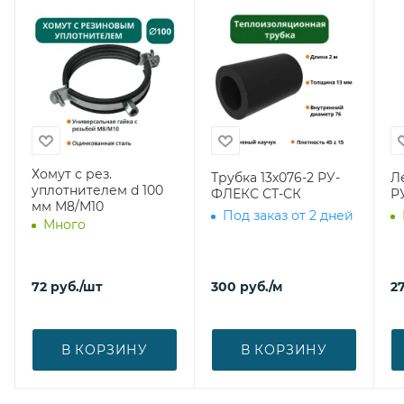
Хомут с рез.
Трубка 13х076-2 РУ-
Л
уплотнителем d 100
ФЛЕКС СТ-СК
Р
мм М8/М10
Под заказ от 2 дней
Много
72
руб.
/шт
300
руб.
/м
27
В КОРЗИНУ
В КОРЗИНУ