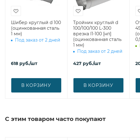
Шибер круглый d 100
Тройник круглый d
О
(оцинкованная сталь
100/100/100 L-300
45
1 мм)
врезка l1-100 [нп]
(
(оцинкованная сталь
0,
Под заказ от 2 дней
1 мм)
Под заказ от 2 дней
618
руб.
/шт
427
руб.
/шт
2
В КОРЗИНУ
В КОРЗИНУ
С этим товаром часто покупают