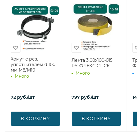
Хомут с рез.
Лента 3,00х100-015
Т
уплотнителем d 100
РУ-ФЛЕКС СТ-СК
Ф
мм М8/М10
Много
Много
72
руб.
/шт
797
руб.
/шт
1
В КОРЗИНУ
В КОРЗИНУ