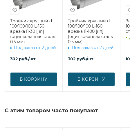
Тройник круглый d
Тройник круглый d
З
100/100/100 L-150
100/100/100 L-160
100 (оцин
врезка l1-30 [нп]
врезка l1-100 [нп]
ст
(оцинкованная сталь
(оцинкованная сталь
0,5 мм)
0,5 мм)
Под заказ от 2 дней
Под заказ от 2 дней
302
руб.
/шт
302
руб.
/шт
1
В КОРЗИНУ
В КОРЗИНУ
С этим товаром часто покупают