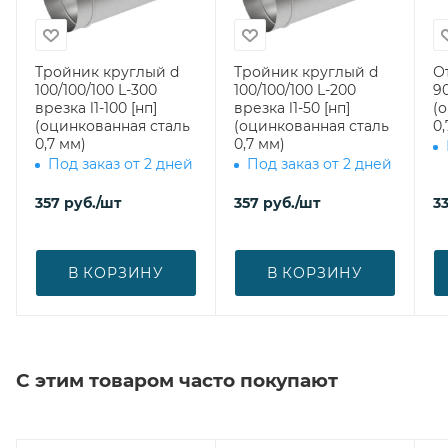
Тройник круглый d
Тройник круглый d
О
100/100/100 L-300
100/100/100 L-200
90
врезка l1-100 [нп]
врезка l1-50 [нп]
(
(оцинкованная сталь
(оцинкованная сталь
0,
0,7 мм)
0,7 мм)
Под заказ от 2 дней
Под заказ от 2 дней
357
руб.
/шт
357
руб.
/шт
33
В КОРЗИНУ
В КОРЗИНУ
С этим товаром часто покупают