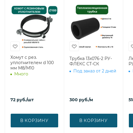
Хомут с рез.
Трубка 13х076-2 РУ-
Л
уплотнителем d 100
ФЛЕКС СТ-СК
Р
мм М8/М10
Под заказ от 2 дней
Много
72
руб.
/шт
300
руб.
/м
51
В КОРЗИНУ
В КОРЗИНУ