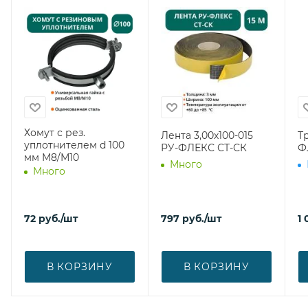
Хомут с рез.
Лента 3,00х100-015
Т
уплотнителем d 100
РУ-ФЛЕКС СТ-СК
Ф
мм М8/М10
Много
Много
72
руб.
/шт
797
руб.
/шт
1 
В КОРЗИНУ
В КОРЗИНУ