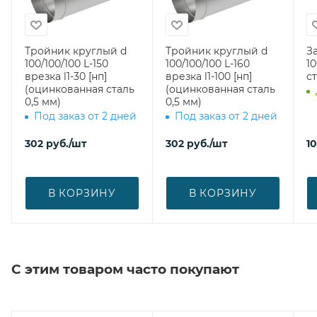
Тройник круглый d
Тройник круглый d
З
100/100/100 L-150
100/100/100 L-160
100 (оцин
врезка l1-30 [нп]
врезка l1-100 [нп]
ст
(оцинкованная сталь
(оцинкованная сталь
0,5 мм)
0,5 мм)
Под заказ от 2 дней
Под заказ от 2 дней
302
руб.
/шт
302
руб.
/шт
1
В КОРЗИНУ
В КОРЗИНУ
С этим товаром часто покупают