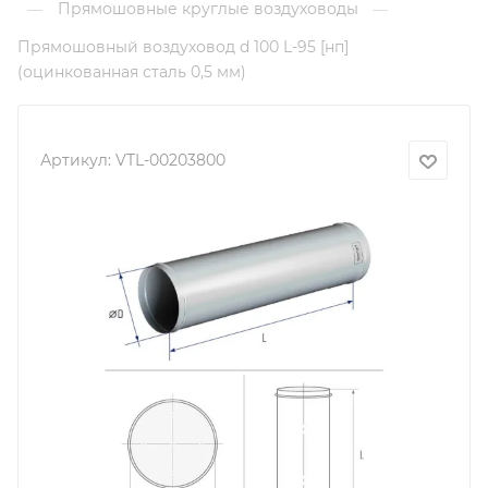
Прямошовные круглые воздуховоды
—
—
Прямошовный воздуховод d 100 L-95 [нп]
(оцинкованная сталь 0,5 мм)
Артикул:
VTL-00203800