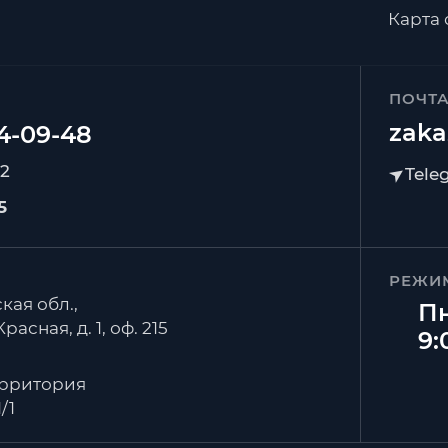
Карта 
ПОЧТ
zaka
92
5
РЕЖИ
кая обл.,
Пн
расная, д. 1, оф. 215
9:
ерритория
/1