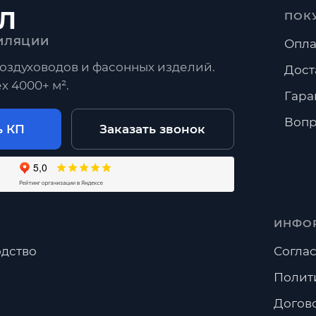
Л
ПОК
ИЛЯЦИИ
Опла
оздуховодов и фасонных изделий.
Дост
х 4000+ м².
Гара
Вопр
ь КП
Заказать звонок
ИНФО
дство
Соглас
Полит
Догов