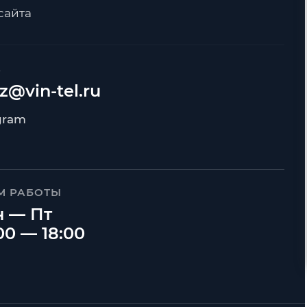
сайта
А
z@vin-tel.ru
М РАБОТЫ
 — Пт
00 — 18:00