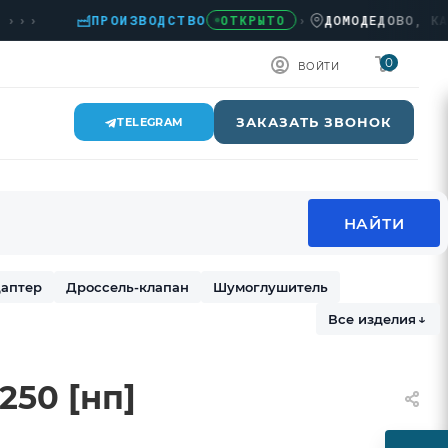
›
ПРОИЗВОДСТВО
›
ДОМОДЕДОВО, КАШИРС
ОТКРЫТО
0
ВОЙТИ
ЗАКАЗАТЬ ЗВОНОК
TELEGRAM
аптер
Дроссель-клапан
Шумоглушитель
Все изделия
↓
250 [нп]