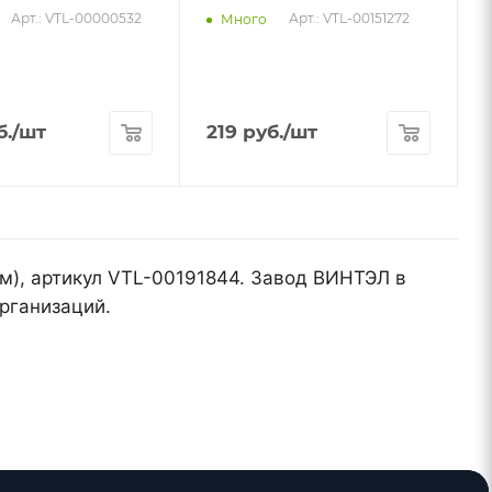
Арт.: VTL-00000532
Арт.: VTL-00151272
Много
б.
/шт
219
руб.
/шт
мм), артикул VTL-00191844. Завод ВИНТЭЛ в
рганизаций.