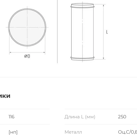
ики
116
Длина L (мм)
250
[нп]
Металл
Оц.С/0,