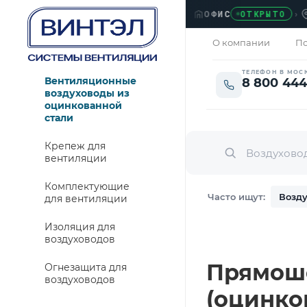
ОФИС
›
ЛЮБ
ОТКРЫТО
О компании
По
ТЕЛЕФОН В МОС
Вентиляционные
8 800 444
воздуховоды из
оцинкованной
стали
Крепеж для
вентиляции
Комплектующие
Часто ищут:
Возду
для вентиляции
Изоляция для
воздуховодов
Прямошо
Огнезащита для
воздуховодов
(оцинко