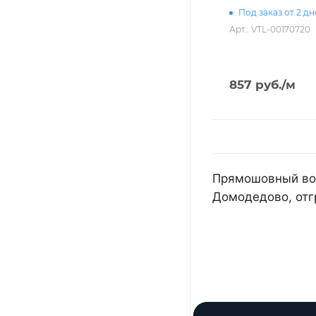
Под заказ от 2 д
Арт.: VTL-00170720
857
руб.
/м
Прямошовный воз
Домодедово, отг