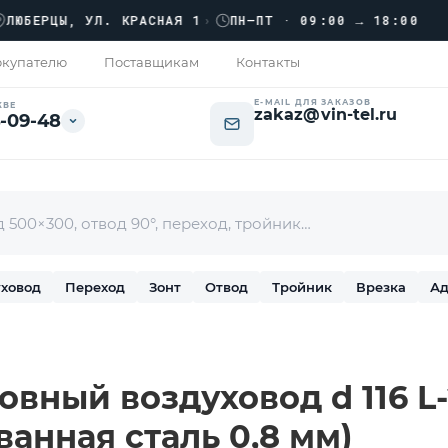
››
ЕРЦЫ, УЛ. КРАСНАЯ 1
›
ПН–ПТ · 09:00 → 18:00
купателю
Поставщикам
Контакты
E-MAIL ДЛЯ ЗАКАЗОВ
КВЕ
zakaz@vin-tel.ru
-09-48
ховод
Переход
Зонт
Отвод
Тройник
Врезка
Ад
вный воздуховод d 116 L-
ванная сталь 0,8 мм)