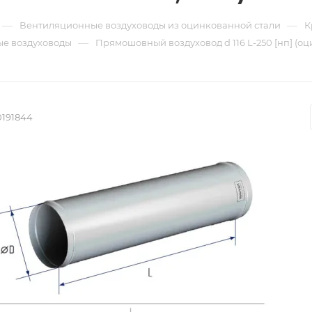
—
—
Вентиляционные воздуховоды из оцинкованной стали
К
—
е воздуховоды
Прямошовный воздуховод d 116 L-250 [нп] (оц
0191844