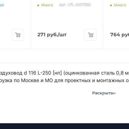
Арт.: VTL-00171393
ней
Много
Много
271
руб.
/шт
764
ру
духовод d 116 L-250 [нп] (оцинкованная сталь 0,8 
рузка по Москве и МО для проектных и монтажных о
Раскрыть