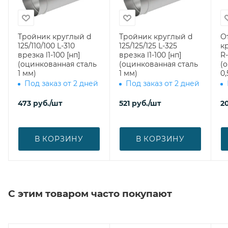
Тройник круглый d
Тройник круглый d
О
125/110/100 L-310
125/125/125 L-325
к
врезка l1-100 [нп]
врезка l1-100 [нп]
R-
(оцинкованная сталь
(оцинкованная сталь
(
1 мм)
1 мм)
0,
Под заказ от 2 дней
Под заказ от 2 дней
473
руб.
/шт
521
руб.
/шт
2
В КОРЗИНУ
В КОРЗИНУ
С этим товаром часто покупают