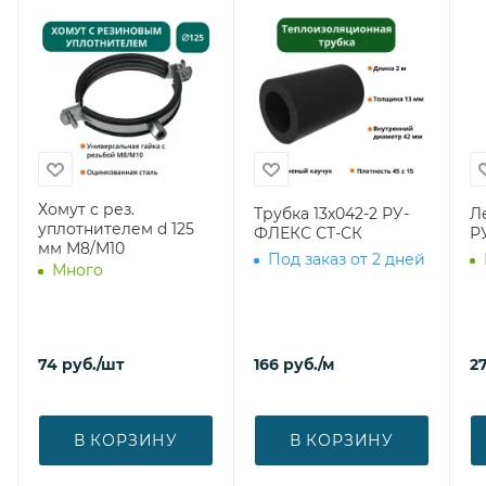
Хомут с рез.
Трубка 13х042-2 РУ-
Л
уплотнителем d 125
ФЛЕКС СТ-СК
Р
мм М8/М10
Под заказ от 2 дней
Много
74
руб.
/шт
166
руб.
/м
27
В КОРЗИНУ
В КОРЗИНУ