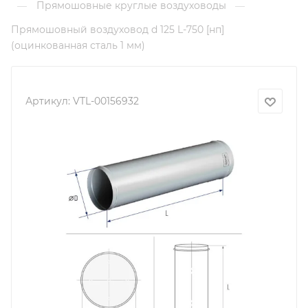
Прямошовные круглые воздуховоды
—
—
Прямошовный воздуховод d 125 L-750 [нп]
(оцинкованная сталь 1 мм)
Артикул:
VTL-00156932