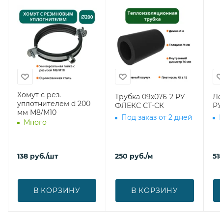
Хомут с рез.
Трубка 09х076-2 РУ-
Л
уплотнителем d 200
ФЛЕКС СТ-СК
Р
мм М8/М10
Под заказ от 2 дней
Много
138
руб.
/шт
250
руб.
/м
51
В КОРЗИНУ
В КОРЗИНУ