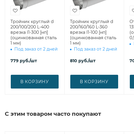
Тройник круглый d
Тройник круглый d
О
200/100/200 L-400
200/160/160 L-360
13
врезка l1-300 [нп]
врезка l1-100 [нп]
(
(оцинкованная сталь
(оцинкованная сталь
0,
1 мм)
1 мм)
Под заказ от 2 дней
Под заказ от 2 дней
779
руб.
/шт
810
руб.
/шт
7
В КОРЗИНУ
В КОРЗИНУ
С этим товаром часто покупают