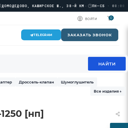
ДЕДОВО, КАШИРСКОЕ Ш., 38-Й КМ
›
ПН–СБ · 08:00 → 17
0
ВОЙТИ
ЗАКАЗАТЬ ЗВОНОК
TELEGRAM
аптер
Дроссель-клапан
Шумоглушитель
Все изделия
↓
1250 [нп]