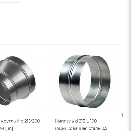
круглый d 215/200
Ниппель d 215 L-100
-1 [нп]
(оцинкованная сталь 0,5