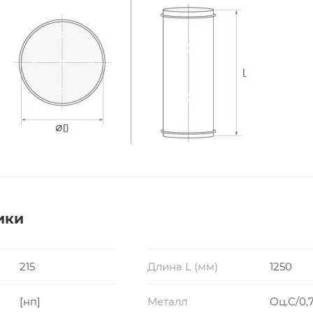
ики
215
Длина L (мм)
1250
[нп]
Металл
Оц.С/0,7