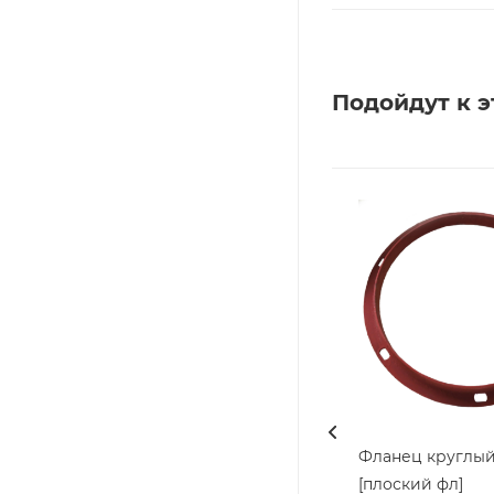
Подойдут к э
Фланец круглый 
[плоский фл]