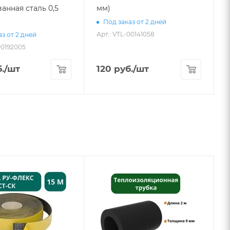
анная сталь 0,5
мм)
Под заказ от 2 дней
Арт.: VTL-00141058
А
з от 2 дней
00192005
.
/шт
120
руб.
/шт