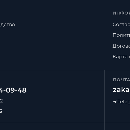
ИНФО
дство
Соглас
Полит
Догов
Карта 
ПОЧТ
zaka
92
5