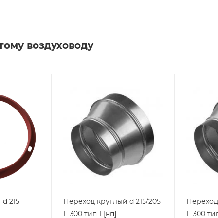
тому воздуховоду
d 215
Переход круглый d 215/205
Переход 
L-300 тип-1 [нп]
L-300 тип