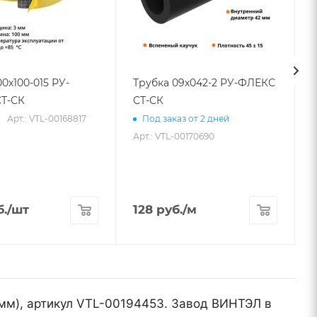
00х100-015 РУ-
Трубка 09х042-2 РУ-ФЛЕКС
Т-СК
СТ-СК
Арт.: VTL-00168817
Под заказ от 2 дней
Арт.: VTL-00170690
.
/шт
128
руб.
/м
 мм), артикул VTL-00194453. Завод ВИНТЭЛ в