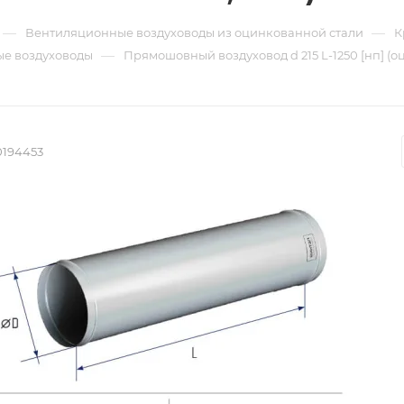
—
—
Вентиляционные воздуховоды из оцинкованной стали
К
—
е воздуховоды
Прямошовный воздуховод d 215 L-1250 [нп] (о
0194453