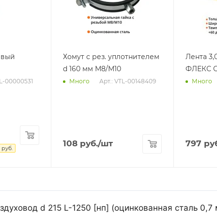
евый
Хомут с рез. уплотнителем
Лента 3,
d 160 мм М8/М10
ФЛЕКС С
TL-00000531
Арт.: VTL-00148409
Много
Много
108
руб.
/шт
797
руб
руб.
духовод d 215 L-1250 [нп] (оцинкованная сталь 0,7