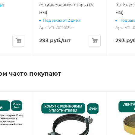
(оцинкованная сталь 0,5
(оцинков
ней
мм)
мм)
Под заказ от 2 дней
Под зака
Арт.: VTL-00201314
Арт.: VTL-
293
руб.
/шт
293
руб
ом часто покупают