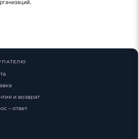
рганизаций.
УПАТЕЛЮ
та
авка
нтия и возврат
ос – ответ