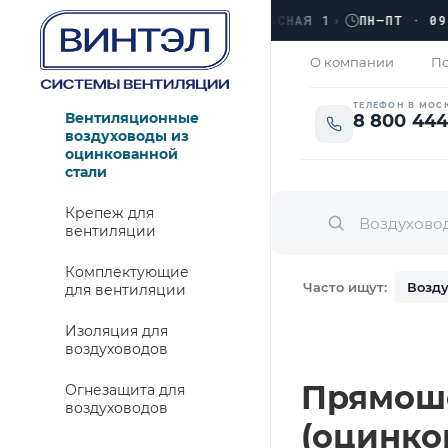
›
ЛЮБЕРЦЫ, УЛ. КРАСНАЯ 1
›
ПН–ПТ · 09:00 
ОТКРЫТО
О компании
По
ТЕЛЕФОН В МОС
Вентиляционные
8 800 444
воздуховоды из
оцинкованной
стали
Крепеж для
вентиляции
Комплектующие
Часто ищут:
Возду
для вентиляции
Изоляция для
воздуховодов
Прямошо
Огнезащита для
воздуховодов
(оцинко