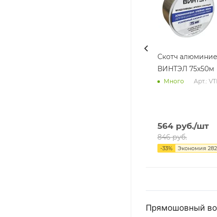
Скотч алюмини
ВИНТЭЛ 75х50м
Арт.: V
Много
564
руб.
/шт
846
руб.
-
33
%
Экономия
282
Прямошовный воз