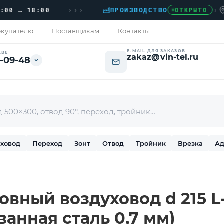
›››
→ 18:00
ПРОИЗВОДСТВО
›
ДОМО
ОТКРЫТО
купателю
Поставщикам
Контакты
E-MAIL ДЛЯ ЗАКАЗОВ
КВЕ
zakaz@vin-tel.ru
-09-48
ховод
Переход
Зонт
Отвод
Тройник
Врезка
Ад
вный воздуховод d 215 L-
ванная сталь 0,7 мм)