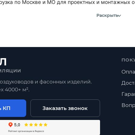
рузка по Москве и МО для проектных и монтажных о
Раскрыть
Л
ПОК
ИЛЯЦИИ
Опла
оздуховодов и фасонных изделий.
Дост
х 4000+ м².
Гара
Вопр
ь КП
Заказать звонок