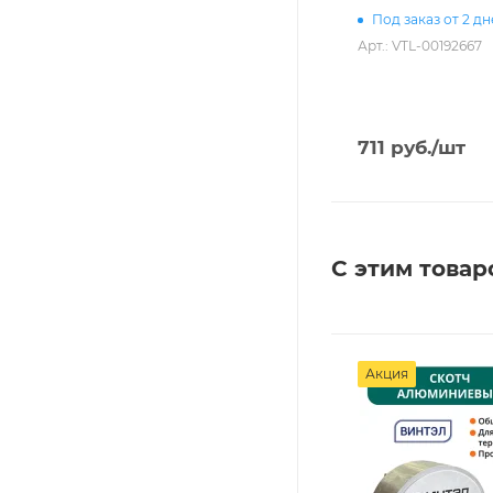
Под заказ от 2 д
Арт.: VTL-00192667
711
руб.
/шт
С этим товар
Акция