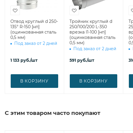
Отвод круглый d 250-
Тройник круглый d
Т
135° R-150 [нп]
250/100/200 L-350
25
(оцинкованная сталь
врезка l1-100 [нп]
вр
0,5 мм)
(оцинкованная сталь
(
0,5 мм)
0,
Под заказ от 2 дней
Под заказ от 2 дней
1 133
руб.
/шт
591
руб.
/шт
31
В КОРЗИНУ
В КОРЗИНУ
С этим товаром часто покупают