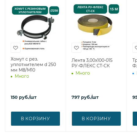
Хомут с рез.
Лента 3,00х100-015
Тр
уплотнителем d 250
РУ-ФЛЕКС СТ-СК
Ф
мм М8/М10
Много
Много
150
руб.
/шт
797
руб.
/шт
9
В КОРЗИНУ
В КОРЗИНУ