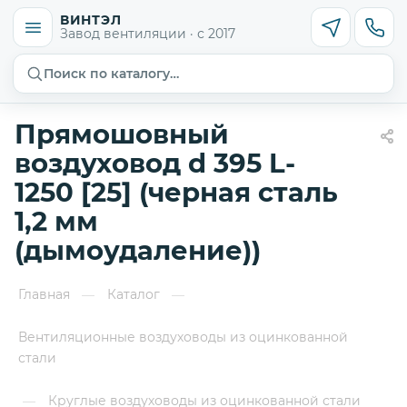
ВИНТЭЛ
Завод вентиляции · с 2017
Поиск по каталогу…
Прямошовный
воздуховод d 395 L-
1250 [25] (черная сталь
1,2 мм
(дымоудаление))
Главная
Каталог
—
—
Вентиляционные воздуховоды из оцинкованной
стали
Круглые воздуховоды из оцинкованной стали
—