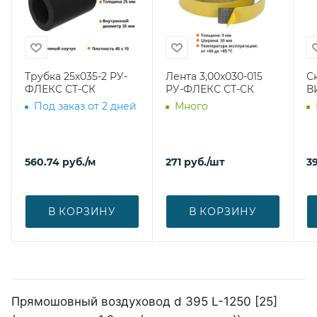
Трубка 25х035-2 РУ-
Лента 3,00х030-015
С
ФЛЕКС СТ-СК
РУ-ФЛЕКС СТ-СК
В
Под заказ от 2 дней
Много
560.74
руб.
/м
271
руб.
/шт
39
В КОРЗИНУ
В КОРЗИНУ
Прямошовный воздуховод d 395 L-1250 [25]