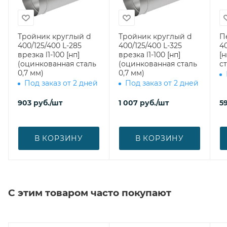
Тройник круглый d
Тройник круглый d
П
400/125/400 L-285
400/125/400 L-325
40
врезка l1-100 [нп]
врезка l1-100 [нп]
[
(оцинкованная сталь
(оцинкованная сталь
ст
0,7 мм)
0,7 мм)
Под заказ от 2 дней
Под заказ от 2 дней
903
руб.
/шт
1 007
руб.
/шт
5
В КОРЗИНУ
В КОРЗИНУ
С этим товаром часто покупают