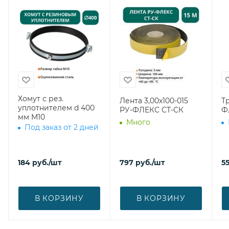
Хомут с рез.
Лента 3,00х100-015
Тр
уплотнителем d 400
РУ-ФЛЕКС СТ-СК
Ф
мм М10
Много
Под заказ от 2 дней
184
руб.
/шт
797
руб.
/шт
5
В КОРЗИНУ
В КОРЗИНУ