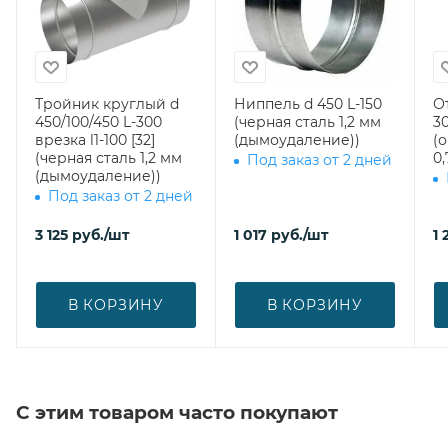
Тройник круглый d
Ниппель d 450 L-150
О
450/100/450 L-300
(черная сталь 1,2 мм
30
врезка l1-100 [32]
(дымоудаление))
(
(черная сталь 1,2 мм
0,
Под заказ от 2 дней
(дымоудаление))
Под заказ от 2 дней
3 125
руб.
/шт
1 017
руб.
/шт
1 
В КОРЗИНУ
В КОРЗИНУ
С этим товаром часто покупают