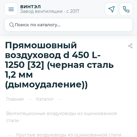
ВИНТЭЛ
Завод вентиляции · с 2017
Поиск по каталогу…
Прямошовный
воздуховод d 450 L-
1250 [32] (черная сталь
1,2 мм
(дымоудаление))
Главная
Каталог
—
—
Вентиляционные воздуховоды из оцинкованной
стали
Круглые воздуховоды из оцинкованной стали
—