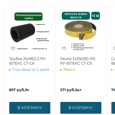
Трубка 25х060-2 РУ-
Лента 3,00х030-015
С
ФЛЕКС СТ-СК
РУ-ФЛЕКС СТ-СК
В
Под заказ от 2 дней
Много
857
руб.
/м
271
руб.
/шт
7
В КОРЗИНУ
В КОРЗИНУ