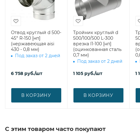
Отвод круглый d 500-
Тройник круглый d
Т
45° R-150 [нп]
500/100/500 L-300
5
(нержавеющая aisi
врезка l1-100 [нп]
вр
430 - 0,8 мм)
(оцинкованная сталь
(
0,7 мм)
0,
Под заказ от 2 дней
Под заказ от 2 дней
6 758
руб.
/шт
1 105
руб.
/шт
1 
В КОРЗИНУ
В КОРЗИНУ
С этим товаром часто покупают