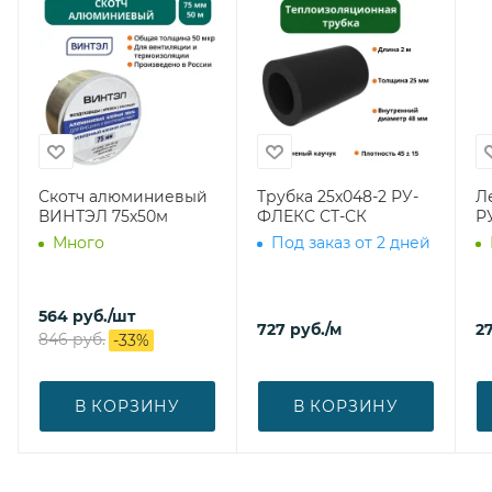
Скотч алюминиевый
Трубка 25х048-2 РУ-
Л
ВИНТЭЛ 75х50м
ФЛЕКС СТ-СК
Р
Много
Под заказ от 2 дней
564
руб.
/шт
727
руб.
/м
27
846
руб.
-
33
%
В КОРЗИНУ
В КОРЗИНУ