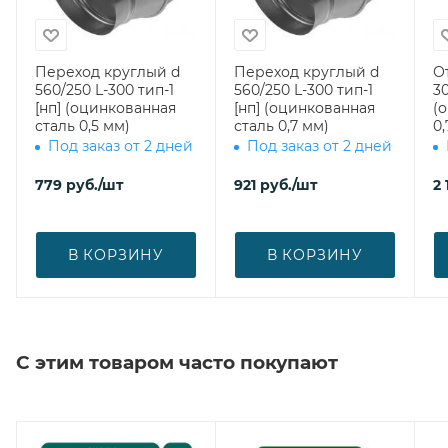
Переход круглый d
Переход круглый d
О
560/250 L-300 тип-1
560/250 L-300 тип-1
30
[нп] (оцинкованная
[нп] (оцинкованная
(
сталь 0,5 мм)
сталь 0,7 мм)
0,
Под заказ от 2 дней
Под заказ от 2 дней
779
руб.
/шт
921
руб.
/шт
2 
В КОРЗИНУ
В КОРЗИНУ
С этим товаром часто покупают