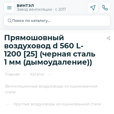
ВИНТЭЛ
Завод вентиляции · с 2017
Поиск по каталогу…
Прямошовный
воздуховод d 560 L-
1200 [25] (черная сталь
1 мм (дымоудаление))
Главная
Каталог
—
—
Вентиляционные воздуховоды из оцинкованной
стали
Круглые воздуховоды из оцинкованной стали
—