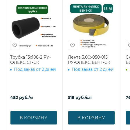
Трубка 13х108-2 РУ-
Лента 3,00х050-015
С
ФЛЕКС СТ-СК
РУ-ФЛЕКС ВЕНТ-СК
В
Под заказ от 2 дней
Под заказ от 2 дней
482
руб.
/м
518
руб.
/шт
7
В КОРЗИНУ
В КОРЗИНУ