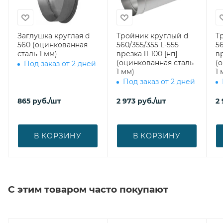
Заглушка круглая d
Тройник круглый d
Т
560 (оцинкованная
560/355/355 L-555
56
сталь 1 мм)
врезка l1-100 [нп]
вр
(оцинкованная сталь
(
Под заказ от 2 дней
1 мм)
1 
Под заказ от 2 дней
865
руб.
/шт
2 973
руб.
/шт
2
В КОРЗИНУ
В КОРЗИНУ
С этим товаром часто покупают