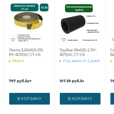
Лента 3,00х100-015
Трубка 09х035-2 РУ-
С
РУ-ФЛЕКС СТ-СК
ФЛЕКС СТ-СК
В
Много
Под заказ от 2 дней
797
руб.
/шт
107.39
руб.
/м
7
В КОРЗИНУ
В КОРЗИНУ