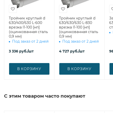
Тройник круглый d
Тройник круглый d
З
630/400/630 L-600
630/630/630 L-830
630 (оци
врезка l1-100 [нп]
врезка l1-100 [нп]
ст
(оцинкованная сталь
(оцинкованная сталь
0,9 мм)
0,9 мм)
Под заказ от 2 дней
Под заказ от 2 дней
3 336
руб.
/шт
4 727
руб.
/шт
9
В КОРЗИНУ
В КОРЗИНУ
С этим товаром часто покупают