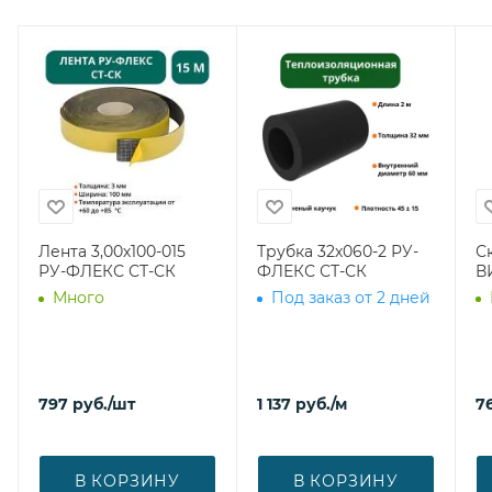
Лента 3,00х100-015
Трубка 32х060-2 РУ-
С
РУ-ФЛЕКС СТ-СК
ФЛЕКС СТ-СК
В
Много
Под заказ от 2 дней
797
руб.
/шт
1 137
руб.
/м
7
В КОРЗИНУ
В КОРЗИНУ