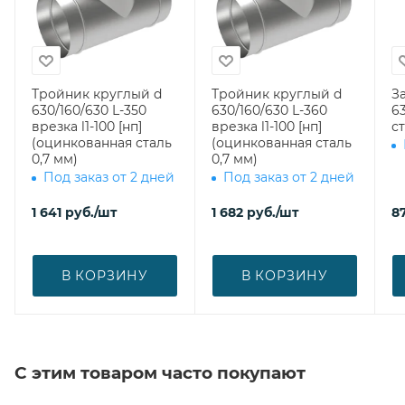
Тройник круглый d
Тройник круглый d
З
630/160/630 L-350
630/160/630 L-360
630 (оци
врезка l1-100 [нп]
врезка l1-100 [нп]
ст
(оцинкованная сталь
(оцинкованная сталь
0,7 мм)
0,7 мм)
Под заказ от 2 дней
Под заказ от 2 дней
1 641
руб.
/шт
1 682
руб.
/шт
8
В КОРЗИНУ
В КОРЗИНУ
С этим товаром часто покупают