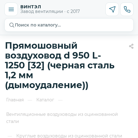
ВИНТЭЛ
Завод вентиляции · с 2017
Поиск по каталогу…
Прямошовный
воздуховод d 950 L-
1250 [32] (черная сталь
1,2 мм
(дымоудаление))
Главная
Каталог
—
—
Вентиляционные воздуховоды из оцинкованной
стали
Круглые воздуховоды из оцинкованной стали
—