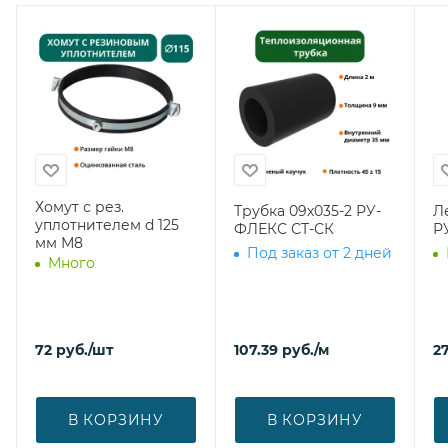
Хомут с рез.
Трубка 09х035-2 РУ-
Л
уплотнителем d 125
ФЛЕКС СТ-СК
Р
мм М8
Под заказ от 2 дней
Много
72
руб.
/шт
107.39
руб.
/м
27
В КОРЗИНУ
В КОРЗИНУ