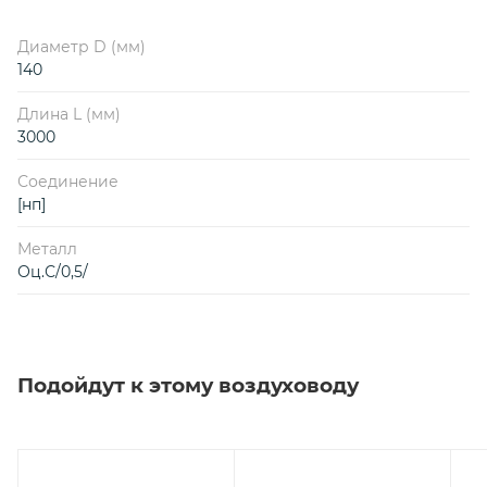
Диаметр D (мм)
140
Длина L (мм)
3000
Соединение
[нп]
Металл
Оц.С/0,5/
Подойдут к этому воздуховоду