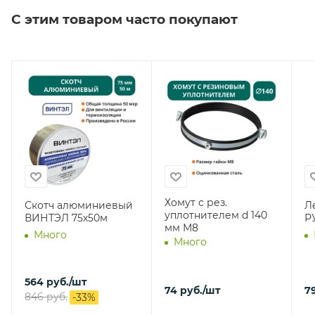
С этим товаром часто покупают
Хомут с рез.
Скотч алюминиевый
Ле
уплотнителем d 140
ВИНТЭЛ 75х50м
Р
мм М8
Много
Много
564
руб.
/шт
74
руб.
/шт
7
846
руб.
-
33
%