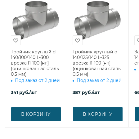
Тройник круглый d
Тройник круглый d
З
140/100/140 L-300
140/125/140 L-325
140 (оцин
врезка l1-100 [нп]
врезка l1-100 [нп]
ст
(оцинкованная сталь
(оцинкованная сталь
0,5 мм)
0,5 мм)
Под заказ от 2 дней
Под заказ от 2 дней
341
руб.
/шт
387
руб.
/шт
6
В КОРЗИНУ
В КОРЗИНУ