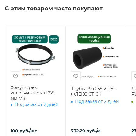
С этим товаром часто покупают
Хомут с рез.
Трубка 32х035-2 РУ-
Л
уплотнителем d 225
ФЛЕКС СТ-СК
Р
мм М8
Под заказ от 2 дней
Под заказ от 2 дней
100
руб.
/шт
732.29
руб.
/м
27