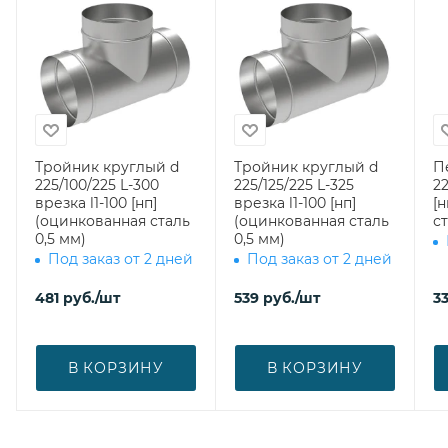
Тройник круглый d
Тройник круглый d
П
225/100/225 L-300
225/125/225 L-325
22
врезка l1-100 [нп]
врезка l1-100 [нп]
[
(оцинкованная сталь
(оцинкованная сталь
ст
0,5 мм)
0,5 мм)
Под заказ от 2 дней
Под заказ от 2 дней
481
руб.
/шт
539
руб.
/шт
3
В КОРЗИНУ
В КОРЗИНУ