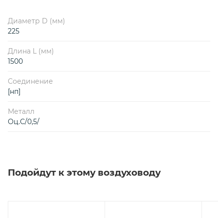
Диаметр D (мм)
225
Длина L (мм)
1500
Соединение
[нп]
Металл
Оц.С/0,5/
Подойдут к этому воздуховоду