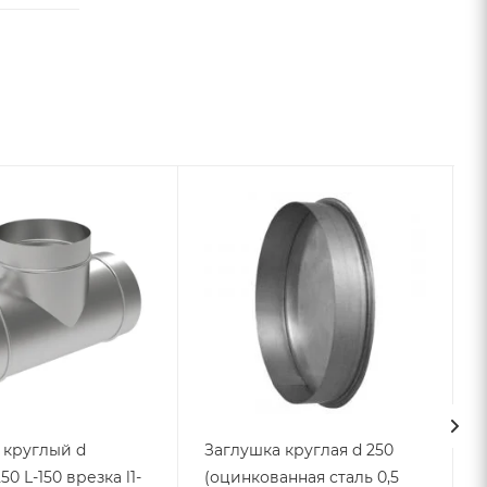
 круглый d
Заглушка круглая d 250
50 L-150 врезка l1-
(оцинкованная сталь 0,5
L