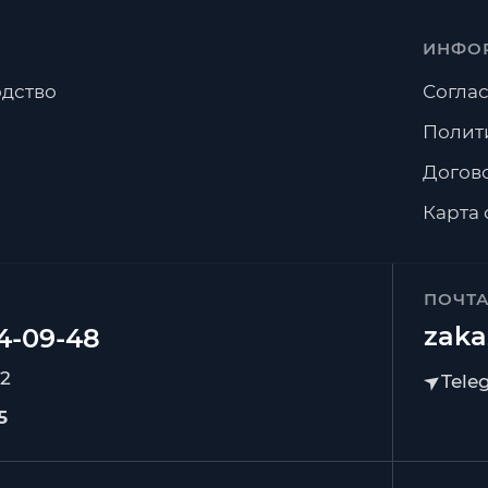
ИНФО
дство
Соглас
Полит
Догов
Карта 
ПОЧТ
zaka
92
5