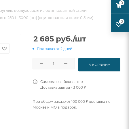
0
—
руглые воздуховоды из оцинкованной стали
 d 250 L-3000 [нп] (оцинкованная сталь 0,5 мм)
0
2 685
руб.
/шт
Под заказ от 2 дней
В КОРЗИНУ
Самовывоз - бесплатно
Доставка завтра - 3 000 ₽
При общем заказе от 100 000 ₽ доставка по
Москве и МО в подарок.