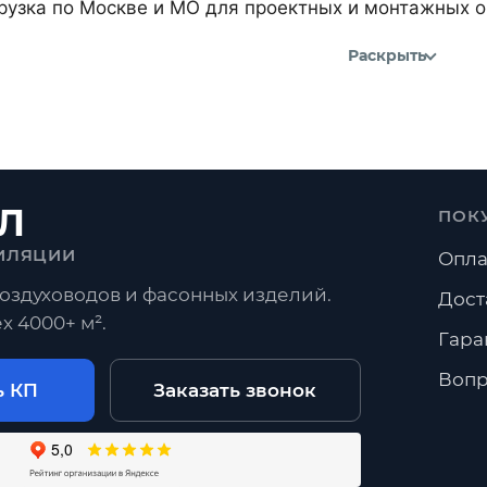
рузка по Москве и МО для проектных и монтажных о
Раскрыть
Л
ПОК
ИЛЯЦИИ
Опла
оздуховодов и фасонных изделий.
Дост
х 4000+ м².
Гара
Вопр
ь КП
Заказать звонок