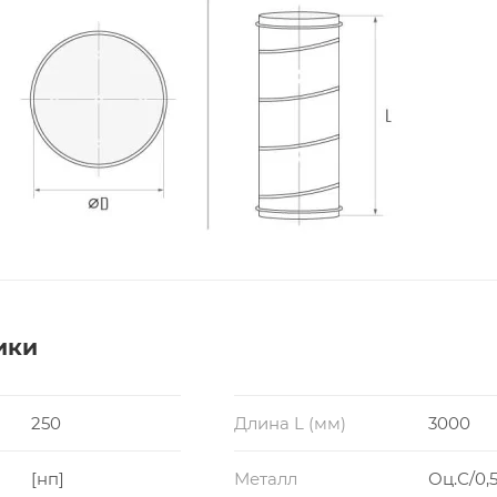
ики
250
Длина L (мм)
3000
[нп]
Металл
Оц.С/0,5