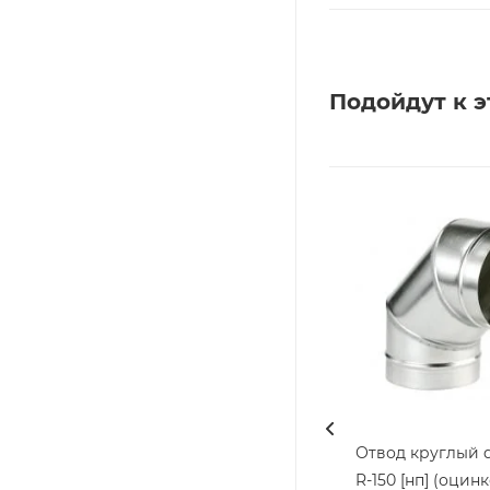
Подойдут к э
Отвод круглый d
R-150 [нп] (оцин