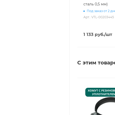
сталь 0,5 мм)
Под заказ от 2 д
Арт.: VTL-00203445
1 133
руб.
/шт
С этим товар