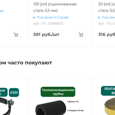
100 [нп] (оцинкованная
30 [нп] 
сталь 0,5 мм)
сталь 0,
ней
Под заказ от 2 дней
Под зака
Арт.: VTL-00168853
Арт.: VTL-
591
руб.
/шт
316
руб
ом часто покупают