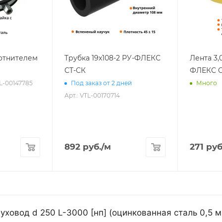
лотнителем
Трубка 19х108-2 РУ-ФЛЕКС
Лента 3,
СТ-СК
ФЛЕКС С
TL-00147785
Под заказ от 2 дней
Много
Арт.: VTL-00170714
892
руб.
/м
271
руб
уховод d 250 L-3000 [нп] (оцинкованная сталь 0,5 