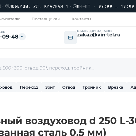
›
ЮБЕРЦЫ, УЛ. КРАСНАЯ 1
›
ПН–ПТ · 09:00 → 18:00
купателю
Поставщикам
Контакты
E-MAIL ДЛЯ ЗАКАЗОВ
КВЕ
zakaz@vin-tel.ru
-09-48
ховод
Переход
Зонт
Отвод
Тройник
Врезка
Ад
ный воздуховод d 250 L-3
ванная сталь 0,5 мм)