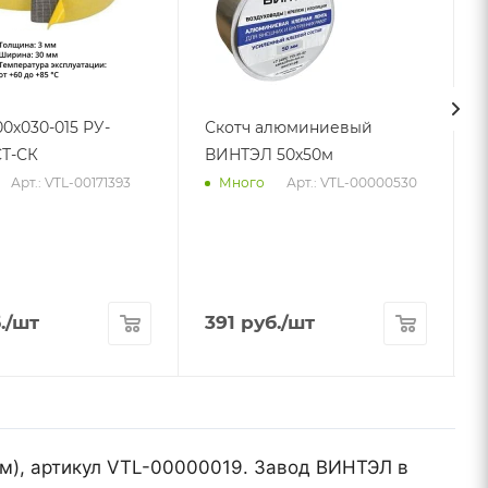
00х030-015 РУ-
Скотч алюминиевый
Т-СК
ВИНТЭЛ 50х50м
Арт.: VTL-00171393
Арт.: VTL-00000530
Много
.
/шт
391
руб.
/шт
мм), артикул VTL-00000019. Завод ВИНТЭЛ в