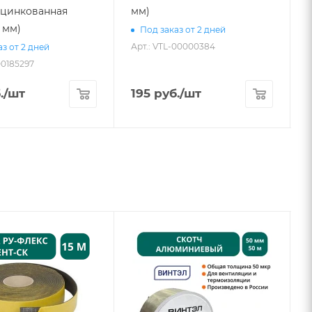
(оцинкованная
мм)
5 мм)
Под заказ от 2 дней
Арт.: VTL-00000384
з от 2 дней
00185297
А
.
/шт
195
руб.
/шт