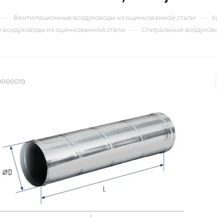
—
—
Вентиляционные воздуховоды из оцинкованной стали
К
—
 воздуховоды из оцинкованной стали
Спиральный воздуховод
0000019