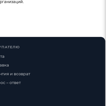
рганизаций.
УПАТЕЛЮ
та
авка
нтия и возврат
ос – ответ