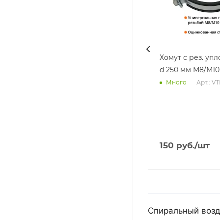
Хомут с рез. уп
d 250 мм М8/М10
Арт.: V
Много
150
руб.
/шт
Спиральный возд