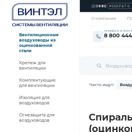
ОФИС
›
Л
ЗАКРЫТО
О компании
По
ТЕЛЕФОН В МОС
Вентиляционные
8 800 444
воздуховоды из
оцинкованной
стали
Крепеж для
вентиляции
Комплектующие
Часто ищут:
Возду
для вентиляции
Изоляция для
воздуховодов
Спираль
Огнезащита для
воздуховодов
(оцинко