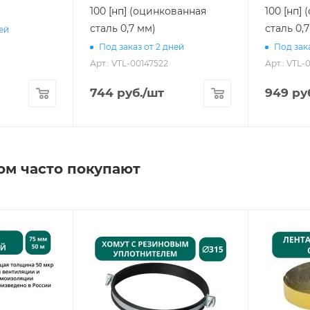
100 [нп] (оцинкованная
100 [нп]
сталь 0,7 мм)
сталь 0,
ней
Под заказ от 2 дней
Под зака
Арт.: VTL-00147522
Арт.: VTL-
744
руб.
/шт
949
ру
ом часто покупают