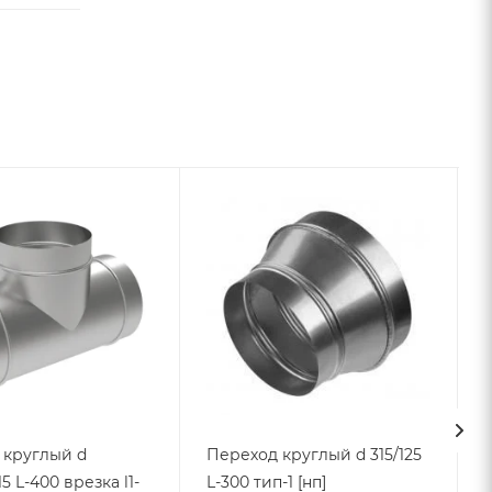
 круглый d
Переход круглый d 315/125
15 L-400 врезка l1-
L-300 тип-1 [нп]