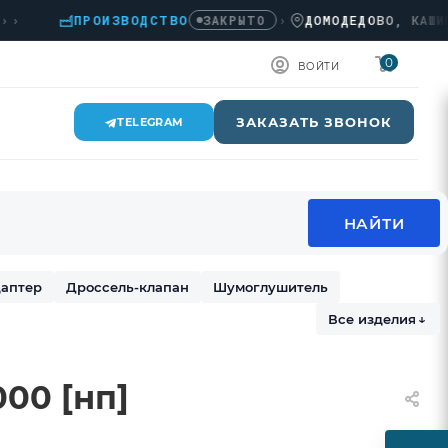
ПРОИЗВОДСТВО
›
ДОМОДЕДОВО, КАШИРСКО
ЗАКРЫТО
0
ВОЙТИ
ЗАКАЗАТЬ ЗВОНОК
TELEGRAM
аптер
Дроссель-клапан
Шумоглушитель
Все изделия
↓
00 [нп]