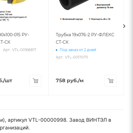
00х100-015 РУ-
Трубка 19х076-2 РУ-ФЛЕКС
Т-СК
СТ-СК
Арт.: VTL-00168817
Под заказ от 2 дней
Арт.: VTL-00170711
.
/шт
758
руб.
/м
мм), артикул VTL-00000998. Завод ВИНТЭЛ в
рганизаций.