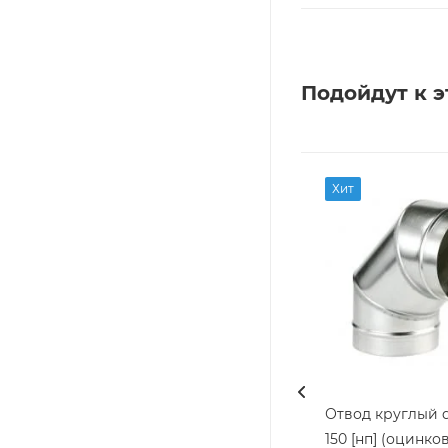
Подойдут к э
Хит
Отвод круглый d 
150 [нп] (оцинко