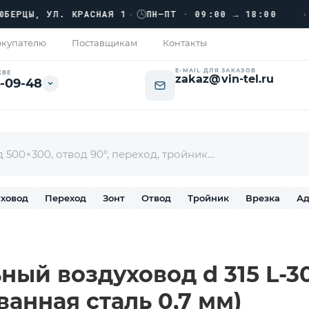
›››
ЦЫ, УЛ. КРАСНАЯ 1
›
ПН–ПТ · 09:00 → 18:00
купателю
Поставщикам
Контакты
E-MAIL ДЛЯ ЗАКАЗОВ
КВЕ
zakaz@vin-tel.ru
-09-48
ховод
Переход
Зонт
Отвод
Тройник
Врезка
Ад
ный воздуховод d 315 L-30
ванная сталь 0,7 мм)