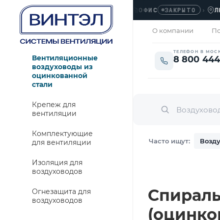
ОФИС
›
ЛЮБЕР
ЗАКРЫТО
О компании
По
ТЕЛЕФОН В МОС
Вентиляционные
8 800 444
воздуховоды из
оцинкованной
стали
Крепеж для
вентиляции
Комплектующие
Часто ищут:
Возду
для вентиляции
Изоляция для
воздуховодов
Спираль
Огнезащита для
воздуховодов
(оцинко