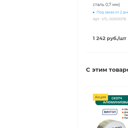
сталь 0,7 мм)
Под заказ от 2 д
Арт.: VTL-00001076
1 242
руб.
/шт
С этим товар
Акция