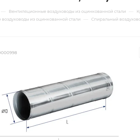
—
—
Вентиляционные воздуховоды из оцинкованной стали
К
—
 воздуховоды из оцинкованной стали
Спиральный воздуховод
0000998