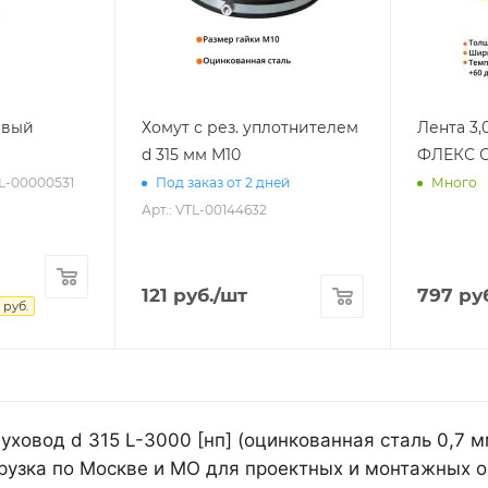
евый
Хомут с рез. уплотнителем
Лента 3,
d 315 мм М10
ФЛЕКС С
TL-00000531
Под заказ от 2 дней
Много
Арт.: VTL-00144632
121
руб.
/шт
797
руб
руб.
уховод d 315 L-3000 [нп] (оцинкованная сталь 0,7 
рузка по Москве и МО для проектных и монтажных о