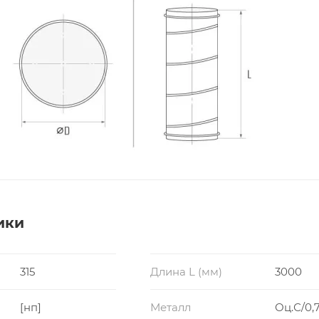
ики
315
Длина L (мм)
3000
[нп]
Металл
Оц.С/0,7