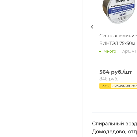
Скотч алюмини
ВИНТЭЛ 75х50м
Арт.: V
Много
564
руб.
/шт
846
руб.
-
33
%
Экономия
282
Спиральный возд
Домодедово, отг