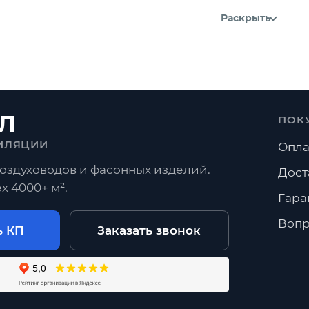
Раскрыть
Л
ПОК
ИЛЯЦИИ
Опла
оздуховодов и фасонных изделий.
Дост
х 4000+ м².
Гара
Вопр
ь КП
Заказать звонок