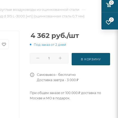
0
—
руглые воздуховоды из оцинкованной стали
 d 315 L-3000 [нп] (оцинкованная сталь 0,7 мм)
0
4 362
руб.
/шт
Под заказ от 2 дней
В КОРЗИНУ
Самовывоз - бесплатно
Доставка завтра - 3 000 ₽
При общем заказе от 100 000 ₽ доставка по
Москве и МО в подарок.