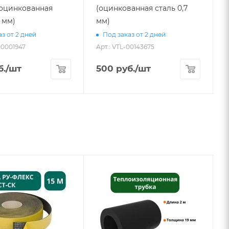
 (оцинкованная
(оцинкованная сталь 0,7
7 мм)
мм)
А
з от 2 дней
Под заказ от 2 дней
00001947
Арт.: VTL-00143675
б.
/шт
500
руб.
/шт