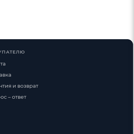
УПАТЕЛЮ
та
авка
нтия и возврат
ос – ответ