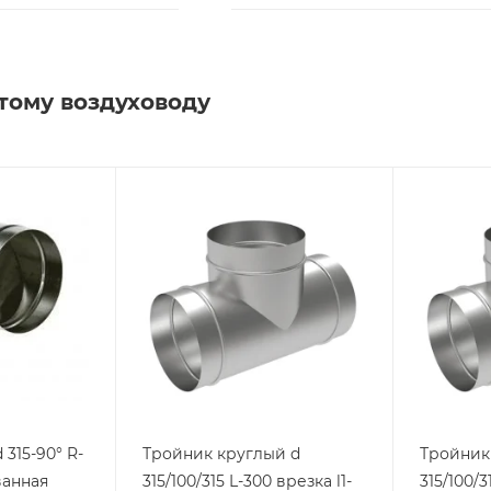
тому воздуховоду
315-90° R-
Тройник круглый d
Тройник
ванная
315/100/315 L-300 врезка l1-
315/100/3