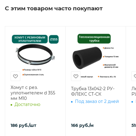
С этим товаром часто покупают
Хомут с рез.
Трубка 13х042-2 РУ-
Л
уплотнителем d 355
ФЛЕКС СТ-СК
Р
мм М10
Под заказ от 2 дней
Достаточно
186
руб.
/шт
166
руб.
/м
51