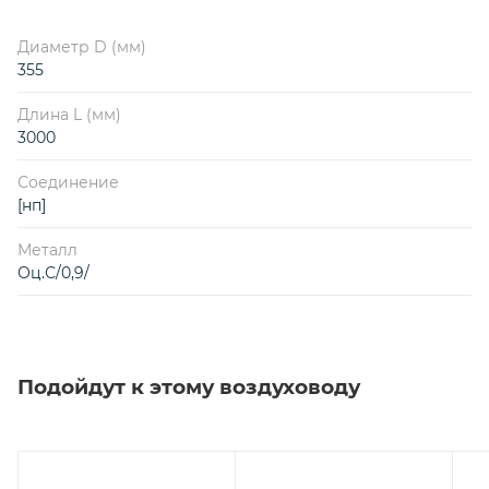
Диаметр D (мм)
355
Длина L (мм)
3000
Соединение
[нп]
Металл
Оц.С/0,9/
Подойдут к этому воздуховоду