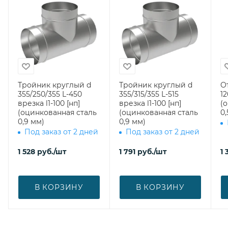
Тройник круглый d
Тройник круглый d
О
355/250/355 L-450
355/315/355 L-515
12
врезка l1-100 [нп]
врезка l1-100 [нп]
(
(оцинкованная сталь
(оцинкованная сталь
0,
0,9 мм)
0,9 мм)
Под заказ от 2 дней
Под заказ от 2 дней
1 528
руб.
/шт
1 791
руб.
/шт
1 
В КОРЗИНУ
В КОРЗИНУ