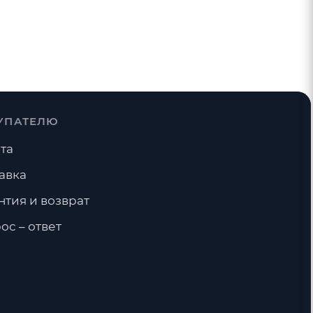
УПАТЕЛЮ
та
авка
нтия и возврат
ос – ответ