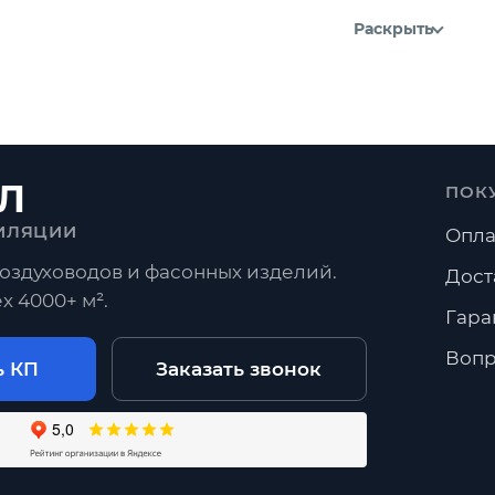
Раскрыть
Л
ПОК
ИЛЯЦИИ
Опла
оздуховодов и фасонных изделий.
Дост
х 4000+ м².
Гара
Вопр
ь КП
Заказать звонок