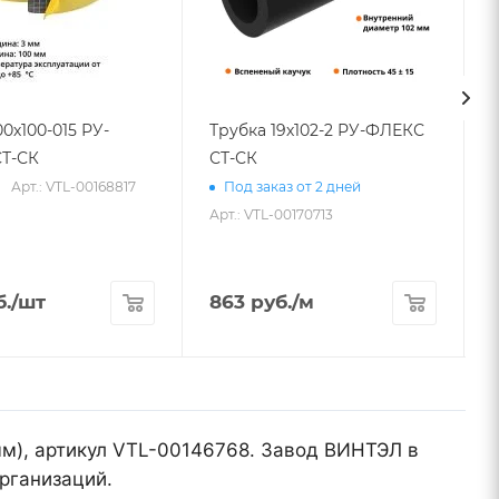
00х100-015 РУ-
Трубка 19х102-2 РУ-ФЛЕКС
Т-СК
СТ-СК
Арт.: VTL-00168817
Под заказ от 2 дней
Арт.: VTL-00170713
.
/шт
863
руб.
/м
мм), артикул VTL-00146768. Завод ВИНТЭЛ в
рганизаций.