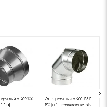
 круглый d 400/100
Отвод круглый d 400-15° R-
-1 [нп]
150 [нп] (нержавеющая aisi