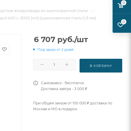
0
—
руглые воздуховоды из оцинкованной стали
 d 400 L-3000 [нп] (оцинкованная сталь 0,9 мм)
0
6 707
руб.
/шт
Под заказ от 2 дней
В КОРЗИНУ
Самовывоз - бесплатно
Доставка завтра - 3 000 ₽
При общем заказе от 100 000 ₽ доставка по
Москве и МО в подарок.