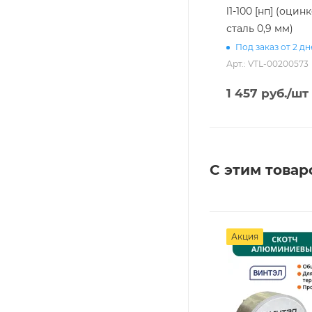
l1-100 [нп] (оци
сталь 0,9 мм)
Под заказ от 2 д
Арт.: VTL-00200573
1 457
руб.
/шт
С этим товар
Акция