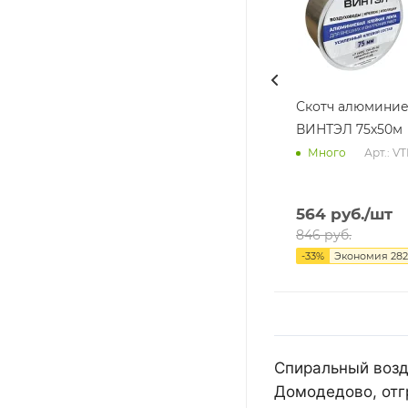
Скотч алюмини
ВИНТЭЛ 75х50м
Арт.: V
Много
564
руб.
/шт
846
руб.
-
33
%
Экономия
282
Спиральный возд
Домодедово, отг