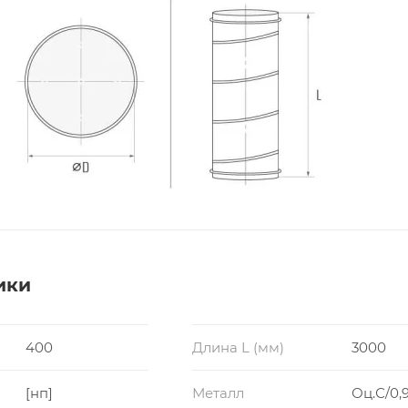
ики
400
Длина L (мм)
3000
[нп]
Металл
Оц.С/0,9