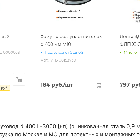
евый
Хомут с рез. уплотнителем
Лента 3,
d 400 мм М10
ФЛЕКС С
TL-00000531
Под заказ от 2 дней
Много
Арт.: VTL-00153739
184
руб.
/шт
797
руб
руб.
уховод d 400 L-3000 [нп] (оцинкованная сталь 0,9 
рузка по Москве и МО для проектных и монтажных о