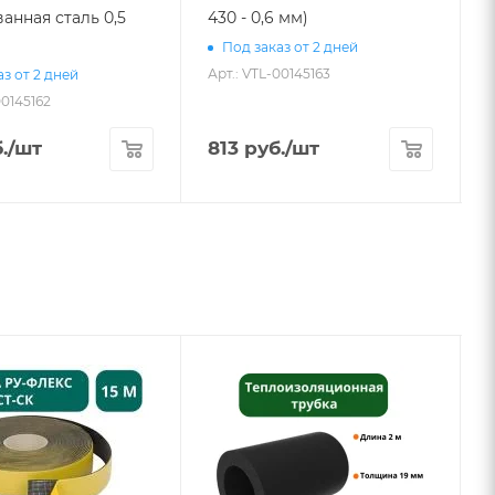
анная сталь 0,5
430 - 0,6 мм)
Под заказ от 2 дней
Арт.: VTL-00145163
з от 2 дней
00145162
А
.
/шт
813
руб.
/шт