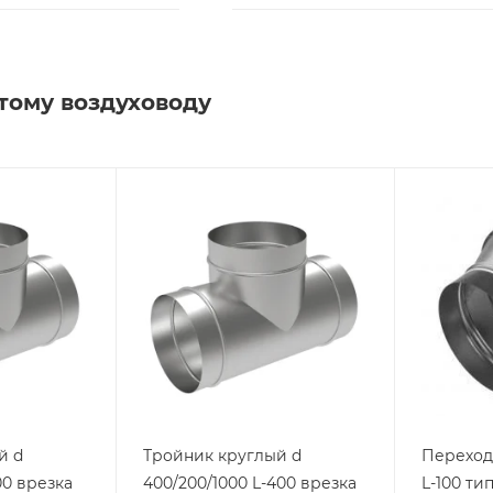
тому воздуховоду
й d
Тройник круглый d
Переход
00 врезка
400/200/1000 L-400 врезка
L-100 тип