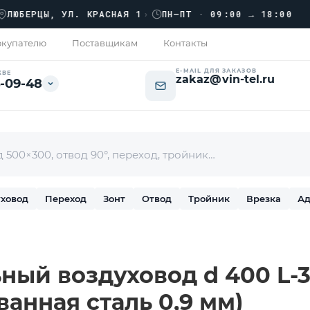
››
ЕРЦЫ, УЛ. КРАСНАЯ 1
›
ПН–ПТ · 09:00 → 18:00
купателю
Поставщикам
Контакты
E-MAIL ДЛЯ ЗАКАЗОВ
КВЕ
zakaz@vin-tel.ru
-09-48
ховод
Переход
Зонт
Отвод
Тройник
Врезка
Ад
ный воздуховод d 400 L-3
ванная сталь 0,9 мм)