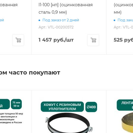
нкованная
l1-100 [нп] (оцинкованная
(оцинков
сталь 0,9 мм)
мм)
ней
Под заказ от 2 дней
Под зака
Арт.: VTL-00200572
Арт.: VTL-
1 457
руб.
/шт
525
руб
ом часто покупают