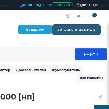
›
ПРОИЗВОДСТВО
›
ДОМОДЕДОВО, КАШИРС
ОТКРЫТО
0
ВОЙТИ
ЗАКАЗАТЬ ЗВОНОК
TELEGRAM
аптер
Дроссель-клапан
Шумоглушитель
Все изделия
↓
000 [нп]