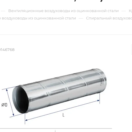
—
—
Вентиляционные воздуховоды из оцинкованной стали
К
—
 воздуховоды из оцинкованной стали
Спиральный воздуховод
0146768