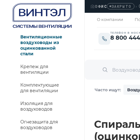
ОФИС
›
ЛЮБ
ЗАКРЫТО
О компании
По
ТЕЛЕФОН В МОС
Вентиляционные
8 800 444
воздуховоды из
оцинкованной
стали
Крепеж для
вентиляции
Комплектующие
Часто ищут:
Возду
для вентиляции
Изоляция для
воздуховодов
Спираль
Огнезащита для
воздуховодов
(оцинко