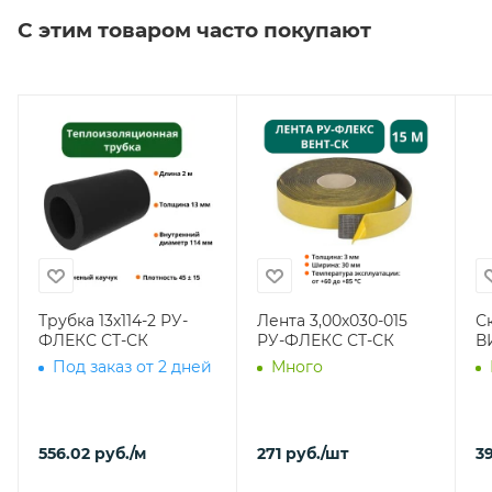
С этим товаром часто покупают
Трубка 13х114-2 РУ-
Лента 3,00х030-015
С
ФЛЕКС СТ-СК
РУ-ФЛЕКС СТ-СК
В
Под заказ от 2 дней
Много
556.02
руб.
/м
271
руб.
/шт
39