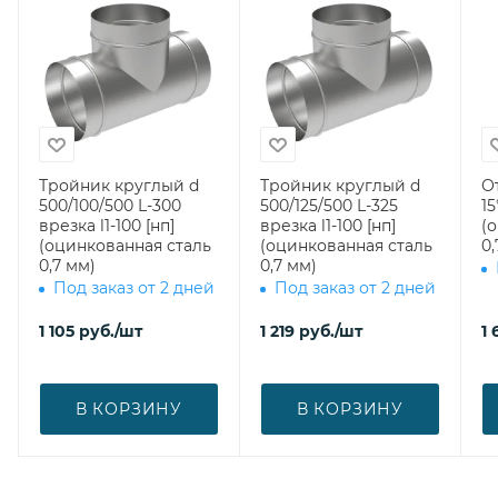
Тройник круглый d
Тройник круглый d
О
500/100/500 L-300
500/125/500 L-325
15
врезка l1-100 [нп]
врезка l1-100 [нп]
(
(оцинкованная сталь
(оцинкованная сталь
0,
0,7 мм)
0,7 мм)
Под заказ от 2 дней
Под заказ от 2 дней
1 105
руб.
/шт
1 219
руб.
/шт
1 
В КОРЗИНУ
В КОРЗИНУ