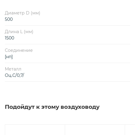
Диаметр D (мм)
500
Длина L (мм)
1500
Соединение
[нп]
Металл
Оц.С/0,7/
Подойдут к этому воздуховоду