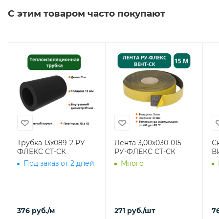
С этим товаром часто покупают
Трубка 13х089-2 РУ-
Лента 3,00х030-015
С
ФЛЕКС СТ-СК
РУ-ФЛЕКС СТ-СК
В
Под заказ от 2 дней
Много
376
руб.
/м
271
руб.
/шт
7