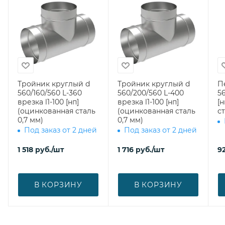
Тройник круглый d
Тройник круглый d
П
560/160/560 L-360
560/200/560 L-400
56
врезка l1-100 [нп]
врезка l1-100 [нп]
[
(оцинкованная сталь
(оцинкованная сталь
ст
0,7 мм)
0,7 мм)
Под заказ от 2 дней
Под заказ от 2 дней
1 518
руб.
/шт
1 716
руб.
/шт
92
В КОРЗИНУ
В КОРЗИНУ