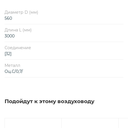
Диаметр D (мм)
560
Длина L (мм)
3000
Соединение
[32]
Металл
Оц.С/0,7/
Подойдут к этому воздуховоду