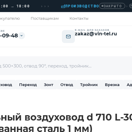
›››
→ 18:00
ПРОИЗВОДСТВО
›
ДОМО
ЗАКРЫТО
купателю
Поставщикам
Контакты
E-MAIL ДЛЯ ЗАКАЗОВ
КВЕ
zakaz@vin-tel.ru
-09-48
ховод
Переход
Зонт
Отвод
Тройник
Врезка
Ад
ный воздуховод d 710 L-3
ванная сталь 1 мм)