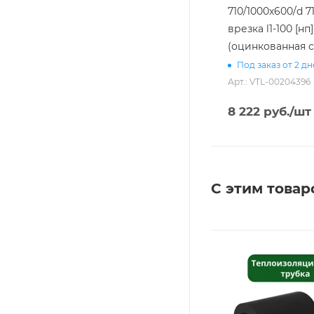
710/1000х600/d 7
врезка l1-100 [нп]
(оцинкованная с
Под заказ от 2 д
Арт.: VTL-00204396
8 222
руб.
/шт
С этим товар