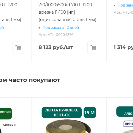
10 L-1200
710/1000х500/d 710 L-1200
Под зака
врезка l1-100 [нп]
Арт.: VTL-
таль 1 мм)
(оцинкованная сталь 1 мм)
ней
Под заказ от 2 дней
Арт.: VTL-00204395
8 123
руб.
/шт
1 314
ру
ом часто покупают