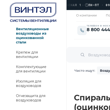
›
ЛЮБЕРЦЫ, УЛ. КРАСНАЯ 1
›
ПН–ПТ · 09:00 
ЗАКРЫТО
О компании
По
ТЕЛЕФОН В МОС
Вентиляционные
8 800 444
воздуховоды из
оцинкованной
стали
Крепеж для
вентиляции
Комплектующие
Часто ищут:
Возду
для вентиляции
Изоляция для
воздуховодов
Спираль
Огнезащита для
воздуховодов
(оцинко