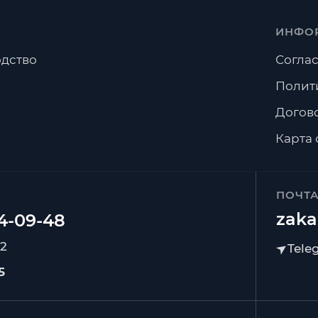
ИНФО
дство
Соглас
Полит
Догов
Карта 
ПОЧТ
zaka
92
5