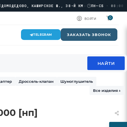
ДЕДОВО, КАШИРСКОЕ Ш., 38-Й КМ
›
ПН–СБ · 08:00 → 17
0
ВОЙТИ
ЗАКАЗАТЬ ЗВОНОК
TELEGRAM
аптер
Дроссель-клапан
Шумоглушитель
Все изделия
↓
000 [нп]