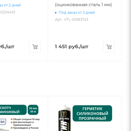
(оцинкованная сталь 1 мм)
з от 2 дней
00204410
Под заказ от 2 дней
Арт.: VTL-00183743
А
б.
/шт
1 451
руб.
/шт