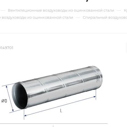
—
—
Вентиляционные воздуховоды из оцинкованной стали
К
—
 воздуховоды из оцинкованной стали
Спиральный воздуховод
0149701