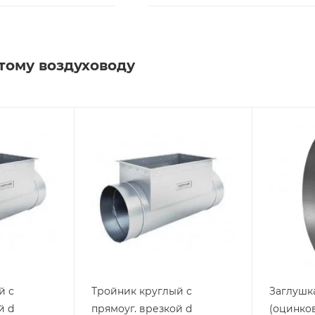
тому воздуховоду
й с
Тройник круглый с
Заглушка
й d
прямоуг. врезкой d
(оцинков