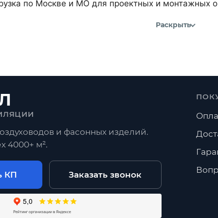
рузка по Москве и МО для проектных и монтажных о
Раскрыть
Л
ПОК
ИЛЯЦИИ
Опла
оздуховодов и фасонных изделий.
Дост
х 4000+ м².
Гара
Вопр
ь КП
Заказать звонок