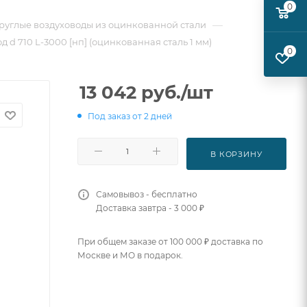
0
—
руглые воздуховоды из оцинкованной стали
 d 710 L-3000 [нп] (оцинкованная сталь 1 мм)
0
13 042
руб.
/шт
Под заказ от 2 дней
В КОРЗИНУ
Самовывоз - бесплатно
Доставка завтра - 3 000 ₽
При общем заказе от 100 000 ₽ доставка по
Москве и МО в подарок.