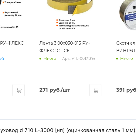
2 РУ-ФЛЕКС
Лента 3,00х030-015 РУ-
Скотч а
ФЛЕКС СТ-СК
ВИНТЭЛ 
Арт.: VTL-00171393
ней
Много
Много
271
руб.
/шт
391
руб
ховод d 710 L-3000 [нп] (оцинкованная сталь 1 мм