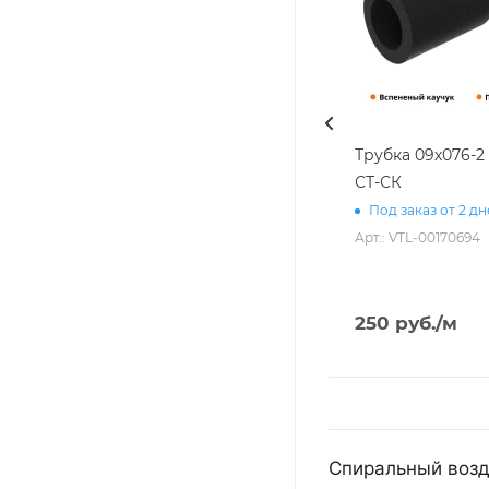
Трубка 09х076-
СТ-СК
Под заказ от 2 д
Арт.: VTL-00170694
250
руб.
/м
Спиральный возду