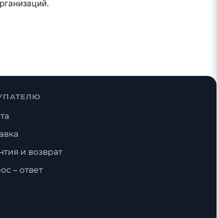
рганизаций.
УПАТЕЛЮ
та
авка
нтия и возврат
ос – ответ