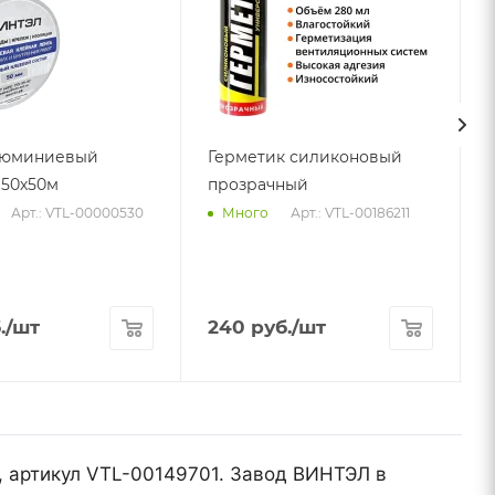
люминиевый
Герметик силиконовый
50х50м
прозрачный
5
Арт.: VTL-00000530
Арт.: VTL-00186211
Много
.
/шт
240
руб.
/шт
), артикул VTL-00149701. Завод ВИНТЭЛ в