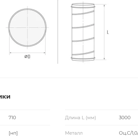
ики
710
Длина L (мм)
3000
[нп]
Металл
Оц.С/1,0