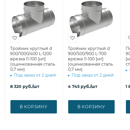
Тройник круглый d
Тройник круглый d
П
900/1000/400 L-1200
900/500/900 L-700
90
врезка l1-100 [нп]
врезка l1-100 [нп]
[
(оцинкованная сталь
(оцинкованная сталь
ст
0,7 мм)
0,7 мм)
Под заказ от 2 дней
Под заказ от 2 дней
8 320
руб.
/шт
4 745
руб.
/шт
1 
В КОРЗИНУ
В КОРЗИНУ