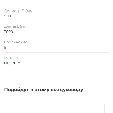
Диаметр D (мм)
900
Длина L (мм)
3000
Соединение
[нп]
Металл
Оц.С/0,7/
Подойдут к этому воздуховоду