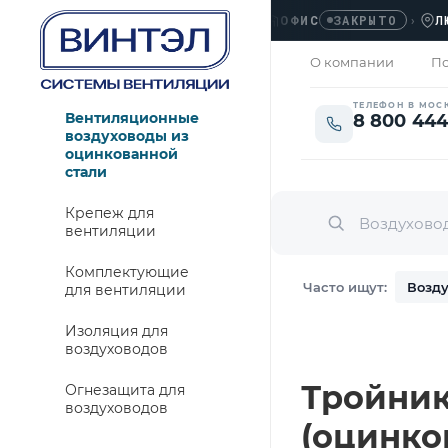
ОФИС
›
ЛЮБЕРЦ
ЗАКРЫТО
О компании
По
ТЕЛЕФОН В МОС
Вентиляционные
8 800 444
воздуховоды из
оцинкованной
стали
Крепеж для
вентиляции
Комплектующие
Часто ищут:
Возду
для вентиляции
Изоляция для
воздуховодов
Тройник 
Огнезащита для
воздуховодов
(оцинко