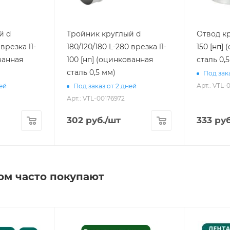
й d
Тройник круглый d
Отвод кр
 врезка l1-
180/120/180 L-280 врезка l1-
150 [нп]
ванная
100 [нп] (оцинкованная
сталь 0,
сталь 0,5 мм)
Под зака
Арт.: VTL-
ней
Под заказ от 2 дней
Арт.: VTL-00176972
302
руб.
/шт
333
руб
ом часто покупают