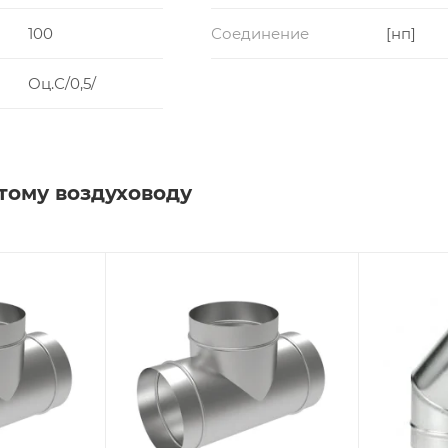
100
Соединение
[нп]
Оц.С/0,5/
тому воздуховоду