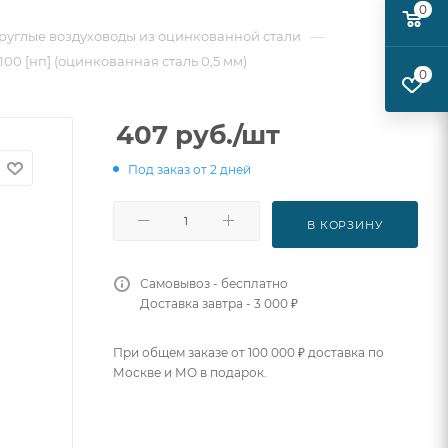
0
—
руглые воздуховоды из оцинкованной стали
100 [нп] (оцинкованная сталь 0,5 мм)
0
407
руб.
/шт
Под заказ от 2 дней
В КОРЗИНУ
Самовывоз - бесплатно
Доставка завтра - 3 000 ₽
При общем заказе от 100 000 ₽ доставка по
Москве и МО в подарок.