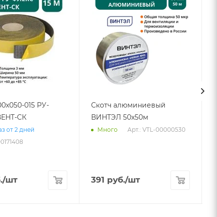
00х050-015 РУ-
Скотч алюминиевый
ЕНТ-СК
ВИНТЭЛ 50х50м
Арт.: VTL-00000530
з от 2 дней
Много
00171408
.
/шт
391
руб.
/шт