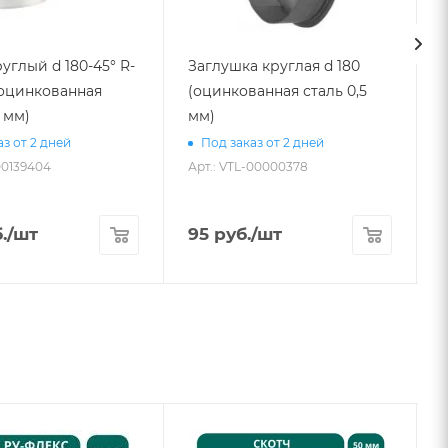
углый d 180-45° R-
Заглушка круглая d 180
 (оцинкованная
(оцинкованная сталь 0,5
L
5 мм)
мм)
з от 2 дней
Под заказ от 2 дней
00139404
Арт.: VTL-00000378
А
.
/шт
95
руб.
/шт