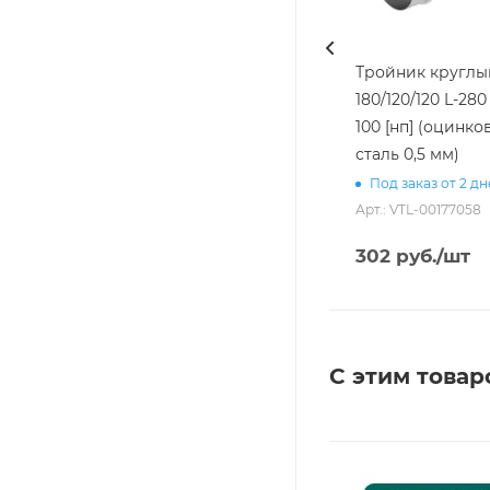
Тройник круглы
180/120/120 L-280
100 [нп] (оцинко
сталь 0,5 мм)
Под заказ от 2 д
Арт.: VTL-00177058
302
руб.
/шт
С этим товар