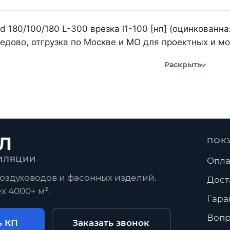
d 180/100/180 L-300 врезка l1-100 [нп] (оцинкованна
дово, отгрузка по Москве и МО для проектных и м
Раскрыть
Л
ПОК
ИЛЯЦИИ
Опла
оздуховодов и фасонных изделий.
Дост
х 4000+ м².
Гара
Вопр
ь КП
Заказать звонок