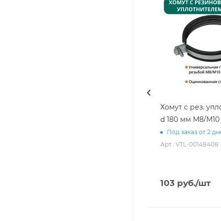
Хомут с рез. уп
d 180 мм М8/М10
Под заказ от 2 д
Арт.: VTL-00148408
103
руб.
/шт