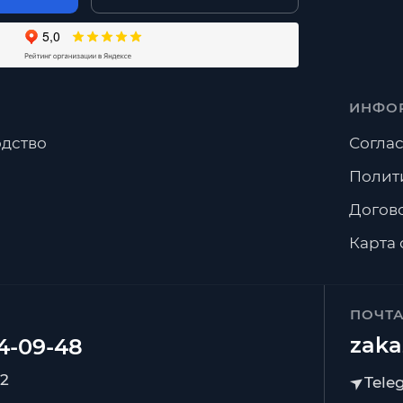
ИНФО
дство
Соглас
Полит
Догов
Карта 
ПОЧТ
zaka
92