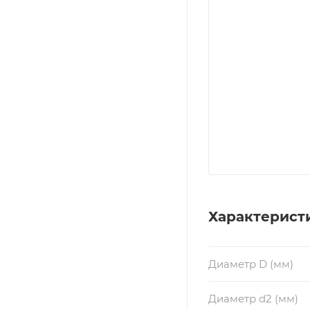
Характерист
Диаметр D (мм)
Диаметр d2 (мм)