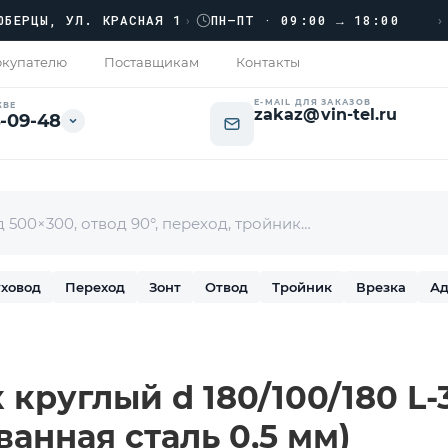
›››
Ы, УЛ. КРАСНАЯ 1
›
ПН–ПТ · 09:00 → 18:00
купателю
Поставщикам
Контакты
E-MAIL ДЛЯ ЗАКАЗОВ
КВЕ
zakaz@vin-tel.ru
-09-48
ховод
Переход
Зонт
Отвод
Тройник
Врезка
Ад
круглый d 180/100/180 L-3
ванная сталь 0,5 мм)