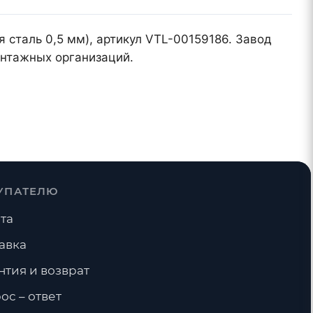
я сталь 0,5 мм), артикул VTL-00159186. Завод
онтажных организаций.
УПАТЕЛЮ
та
авка
нтия и возврат
ос – ответ