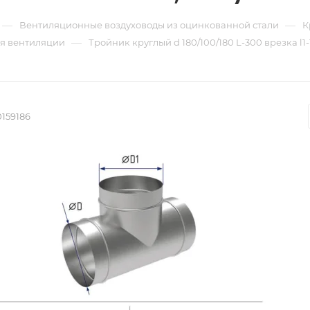
—
—
Вентиляционные воздуховоды из оцинкованной стали
К
—
ля вентиляции
Тройник круглый d 180/100/180 L-300 врезка l1-
159186