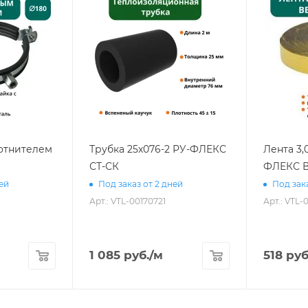
лотнителем
Трубка 25х076-2 РУ-ФЛЕКС
Лента 3,
СТ-СК
ФЛЕКС В
ней
Под заказ от 2 дней
Под зака
Арт.: VTL-00170721
Арт.: VTL-
1 085
руб.
/м
518
руб