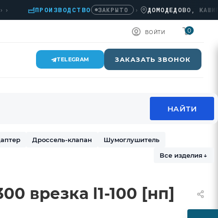
ПРОИЗВОДСТВО
›
ДОМОДЕДОВО, КАШИРСКОЕ
ЗАКРЫТО
0
ВОЙТИ
ЗАКАЗАТЬ ЗВОНОК
TELEGRAM
аптер
Дроссель-клапан
Шумоглушитель
Все изделия
↓
00 врезка l1-100 [нп]