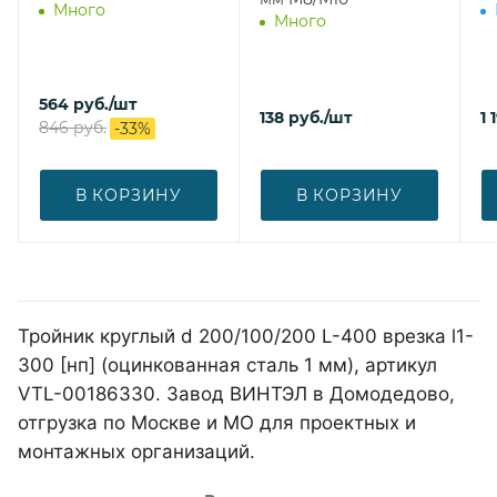
Много
Много
564
руб.
/шт
138
руб.
/шт
1 
846
руб.
-
33
%
В КОРЗИНУ
В КОРЗИНУ
Тройник круглый d 200/100/200 L-400 врезка l1-
300 [нп] (оцинкованная сталь 1 мм), артикул
VTL-00186330. Завод ВИНТЭЛ в Домодедово,
отгрузка по Москве и МО для проектных и
монтажных организаций.