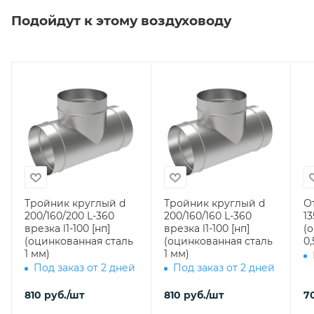
Подойдут к этому воздуховоду
Тройник круглый d
Тройник круглый d
О
200/160/200 L-360
200/160/160 L-360
13
врезка l1-100 [нп]
врезка l1-100 [нп]
(
(оцинкованная сталь
(оцинкованная сталь
0,
1 мм)
1 мм)
Под заказ от 2 дней
Под заказ от 2 дней
810
руб.
/шт
810
руб.
/шт
7