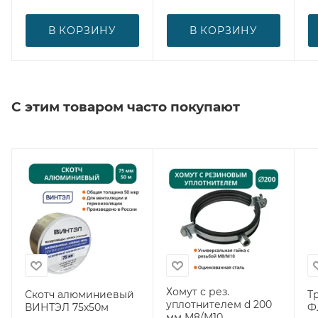
В КОРЗИНУ
В КОРЗИНУ
С этим товаром часто покупают
Хомут с рез.
Скотч алюминиевый
Т
уплотнителем d 200
ВИНТЭЛ 75х50м
Ф
мм М8/М10