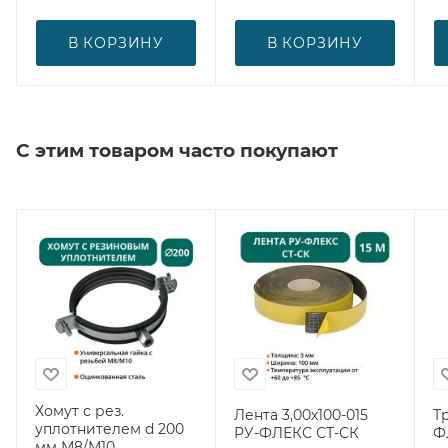
В КОРЗИНУ
В КОРЗИНУ
С этим товаром часто покупают
Хомут с рез.
Лента 3,00х100-015
Т
уплотнителем d 200
РУ-ФЛЕКС СТ-СК
Ф
мм М8/М10