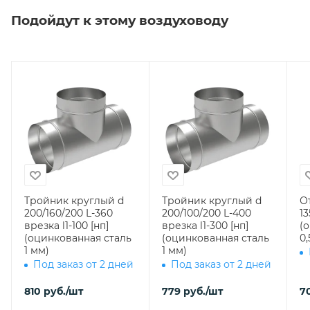
Подойдут к этому воздуховоду
Тройник круглый d
Тройник круглый d
О
200/160/200 L-360
200/100/200 L-400
13
врезка l1-100 [нп]
врезка l1-300 [нп]
(
(оцинкованная сталь
(оцинкованная сталь
0,
1 мм)
1 мм)
Под заказ от 2 дней
Под заказ от 2 дней
810
руб.
/шт
779
руб.
/шт
7