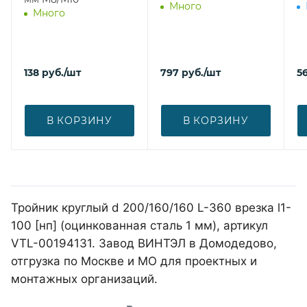
Много
Много
138
руб.
/шт
797
руб.
/шт
5
В КОРЗИНУ
В КОРЗИНУ
Тройник круглый d 200/160/160 L-360 врезка l1-
100 [нп] (оцинкованная сталь 1 мм), артикул
VTL-00194131. Завод ВИНТЭЛ в Домодедово,
отгрузка по Москве и МО для проектных и
монтажных организаций.