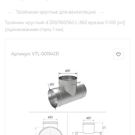
Тройники круглые для вентиляции
—
—
Тройник круглый d 200/160/160 L-360 врезка l1-100 [нп]
(оцинкованная сталь 1 мм)
Артикул:
VTL-00194131