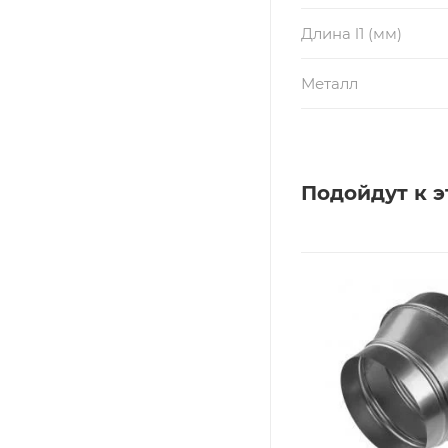
Длина l1 (мм)
Металл
Подойдут к э