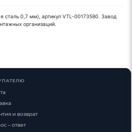
ая сталь 0,7 мм), артикул VTL-00173580. Завод
онтажных организаций.
УПАТЕЛЮ
та
авка
нтия и возврат
ос – ответ