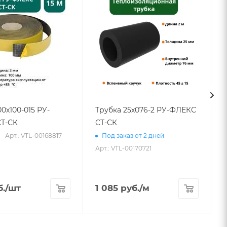
00х100-015 РУ-
Трубка 25х076-2 РУ-ФЛЕКС
Т-СК
СТ-СК
Арт.: VTL-00168817
Под заказ от 2 дней
Арт.: VTL-00170721
.
/шт
1 085
руб.
/м