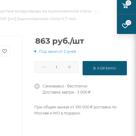
0
—
руглые воздуховоды из оцинкованной стали
100 [нп] (оцинкованная сталь 0,7 мм)
0
863
руб.
/шт
Под заказ от 2 дней
В КОРЗИНУ
Самовывоз - бесплатно
Доставка завтра - 3 000 ₽
При общем заказе от 100 000 ₽ доставка по
Москве и МО в подарок.