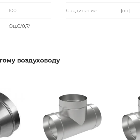
100
Соединение
[нп]
Оц.С/0,7/
тому воздуховоду