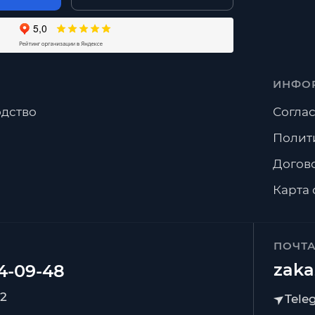
ИНФО
дство
Соглас
Полит
Догов
Карта 
ПОЧТ
zaka
92