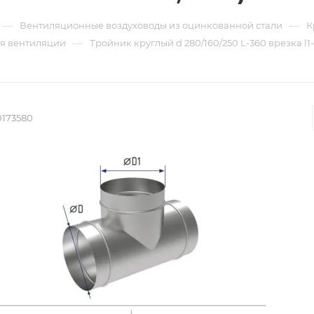
—
—
Вентиляционные воздуховоды из оцинкованной стали
К
—
ля вентиляции
Тройник круглый d 280/160/250 L-360 врезка l1-
0173580