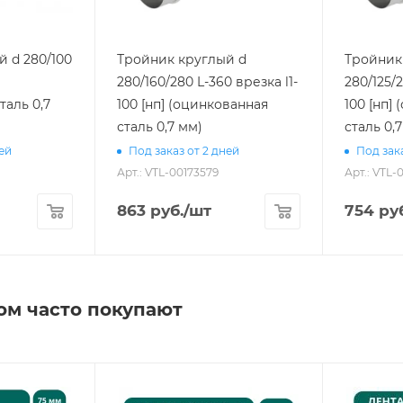
 d 280/100
Тройник круглый d
Тройник
280/160/280 L-360 врезка l1-
280/125/2
таль 0,7
100 [нп] (оцинкованная
100 [нп]
сталь 0,7 мм)
сталь 0,
ней
Под заказ от 2 дней
Под зака
Арт.: VTL-00173579
Арт.: VTL-
863
руб.
/шт
754
руб
ом часто покупают