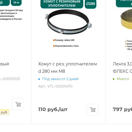
евый
Хомут с рез. уплотнителем
Лента 3,
d 280 мм М8
ФЛЕКС С
TL-00000531
Под заказ от 2 дней
Много
Арт.: VTL-00001470
110
руб.
/шт
797
руб
руб.