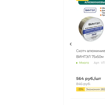
Скотч алюмини
ВИНТЭЛ 75х50м
Арт.: V
Много
564
руб.
/шт
846
руб.
-
33
%
Экономия
282