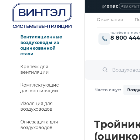
ОФИС
›
ЗАКРЫТО
О компании
По
ТЕЛЕФОН В МОС
Вентиляционные
8 800 444
воздуховоды из
оцинкованной
стали
Крепеж для
вентиляции
Комплектующие
Часто ищут:
Возду
для вентиляции
Изоляция для
воздуховодов
Тройник 
Огнезащита для
воздуховодов
(оцинко