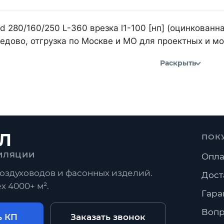
d 280/160/250 L-360 врезка l1-100 [нп] (оцинкованн
дово, отгрузка по Москве и МО для проектных и м
Раскрыть
Л
ПОК
ИЛЯЦИИ
Опла
оздуховодов и фасонных изделий.
Дост
х 4000+ м².
Гара
Вопр
ь КП
Заказать звонок