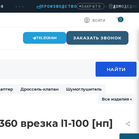
›››
ПРОИЗВОДСТВО
›
ДОМОДЕДОВО, КА
ЗАКРЫТО
0
ВОЙТИ
ЗАКАЗАТЬ ЗВОНОК
TELEGRAM
аптер
Дроссель-клапан
Шумоглушитель
Все изделия
↓
60 врезка l1-100 [нп]