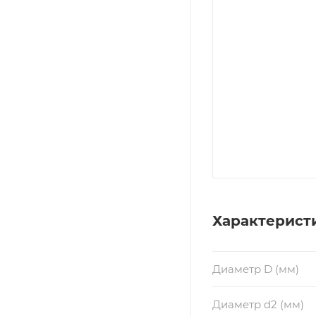
Характерист
Диаметр D (мм)
Диаметр d2 (мм)