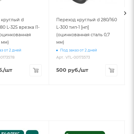
 круглый d
Переход круглый d 280/160
80 L-325 врезка l1-
L-300 тип-1 [нп]
 (оцинкованная
(оцинкованная сталь 0,7
7 мм)
мм)
А
з от 2 дней
Под заказ от 2 дней
00173578
Арт.: VTL-00173573
.
/шт
500
руб.
/шт