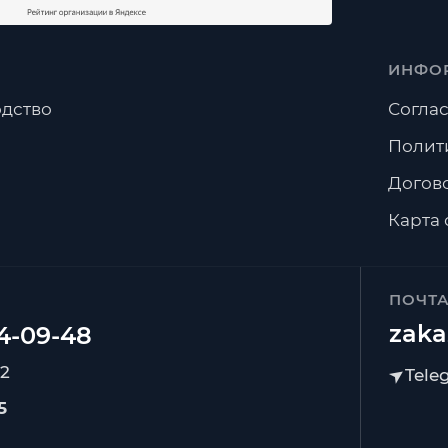
ИНФО
дство
Соглас
Полит
Догов
Карта 
ПОЧТ
zaka
92
5