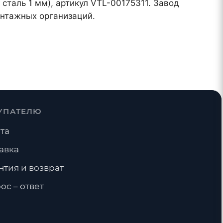
сталь 1 мм), артикул VTL-00175311. Завод
онтажных организаций.
УПАТЕЛЮ
та
авка
нтия и возврат
ос – ответ