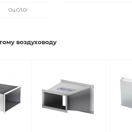
Оц.С/1,0/
тому воздуховоду