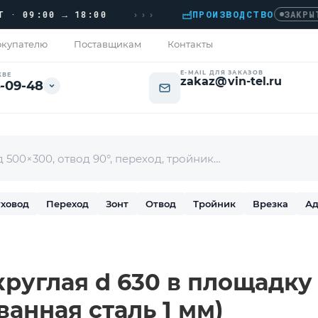
›››
09:00 → 18:00
ПРОИЗВОДСТВО
›
ЗАКРЫТО
купателю
Поставщикам
Контакты
E-MAIL ДЛЯ ЗАКАЗОВ
КВЕ
zakaz@vin-tel.ru
-09-48
ховод
Переход
Зонт
Отвод
Тройник
Врезка
Ад
круглая d 630 в площадку
ванная сталь 1 мм)