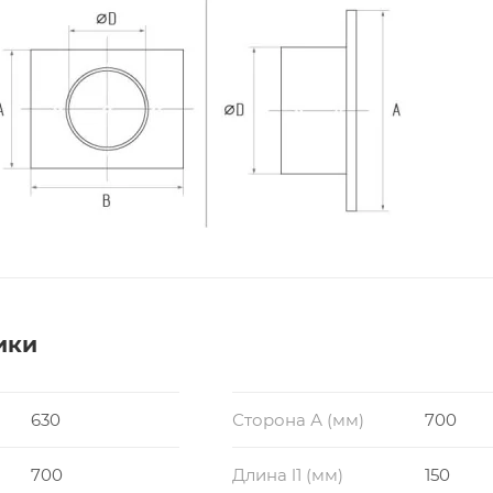
ики
630
Сторона А (мм)
700
700
Длина l1 (мм)
150