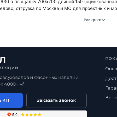
 630 в площадку 700х700 длиной 150 (оцинкованная 
дово, отгрузка по Москве и МО для проектных и м
Раскрыть
Л
ПОК
ИЛЯЦИИ
Опла
оздуховодов и фасонных изделий.
Дост
х 4000+ м².
Гара
Вопр
ь КП
Заказать звонок