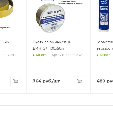
15 РУ-
Скотч алюминиевый
Гермети
ВИНТЭЛ 100х50м
термост
TL-00171393
Арт.: VTL-00000532
Много
Много
764
руб.
/шт
480
ру