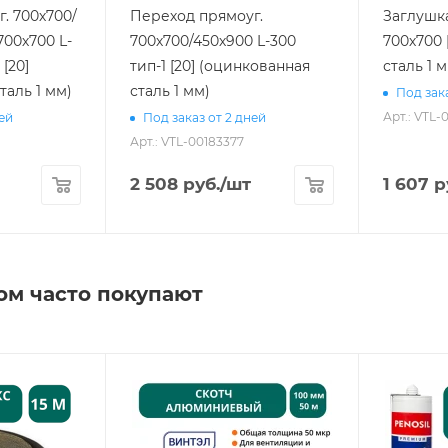
. 700х700/
Переход прямоуг.
Заглушк
700х700 L-
700х700/450х900 L-300
700х700 
тип-1 [20] (оцинкованная
сталь 1 
таль 1 мм)
сталь 1 мм)
Под зака
Арт.: VTL-
ней
Под заказ от 2 дней
Арт.: VTL-00183377
2 508
руб.
/шт
1 607
р
ом часто покупают