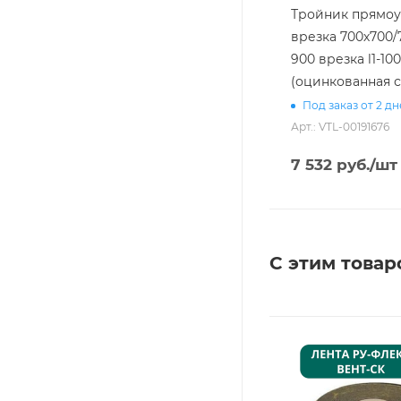
Тройник прямоуг
врезка 700х700/
900 врезка l1-100 [20]
(оцинкованная с
Под заказ от 2 д
Арт.: VTL-00191676
7 532
руб.
/шт
С этим товар