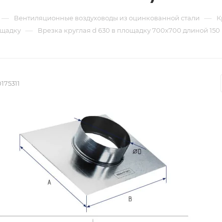
—
—
Вентиляционные воздуховоды из оцинкованной стали
К
—
ощадку
Врезка круглая d 630 в площадку 700х700 длиной 150 
175311