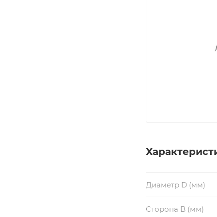
Характерист
Диаметр D (мм)
Сторона B (мм)