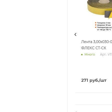
Лента 3,00х030-0
ФЛЕКС СТ-СК
Арт.: V
Много
271
руб.
/шт