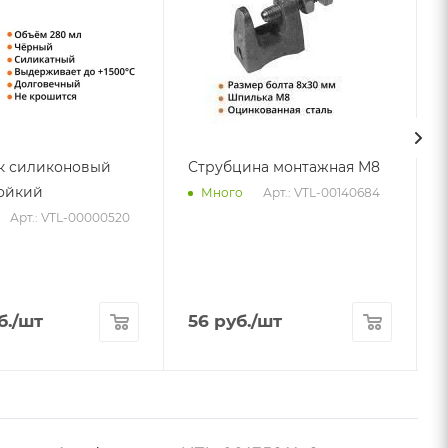
к силиконовый
Струбцина монтажная М8
ойкий
Арт.: VTL-00140684
Много
Арт.: VTL-00000520
б.
/шт
56
руб.
/шт