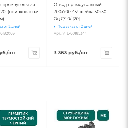
а прямоугольная
Отвод прямоугольный
[20] (оцинкованная
700х700-45° шейка 50х50
мм)
Оц.С/1,0/ [20]
3
з от 2 дней
Под заказ от 2 дней
00182009
Арт.: VTL-00185344
А
уб.
/шт
3 363
руб.
/шт