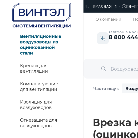
ОФИС
›
ЛЮБЕРЦЫ, УЛ. КРАСНАЯ 1
›
ПН–ПТ · 
ЗАКРЫТО
О компании
По
ТЕЛЕФОН В МОС
Вентиляционные
8 800 444
воздуховоды из
оцинкованной
стали
Крепеж для
вентиляции
Комплектующие
Часто ищут:
Возду
для вентиляции
Изоляция для
воздуховодов
Врезка 
Огнезащита для
воздуховодов
(оцинко