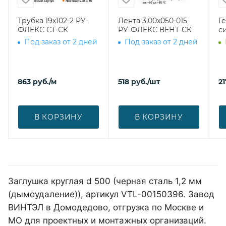
Трубка 19х102-2 РУ-
Лента 3,00х050-015
Г
ФЛЕКС СТ-СК
РУ-ФЛЕКС ВЕНТ-СК
с
Под заказ от 2 дней
Под заказ от 2 дней
863
руб.
/м
518
руб.
/шт
21
В КОРЗИНУ
В КОРЗИНУ
Заглушка круглая d 500 (черная сталь 1,2 мм
(дымоудаление)), артикул VTL-00150396. Завод
ВИНТЭЛ в Домодедово, отгрузка по Москве и
МО для проектных и монтажных организаций.