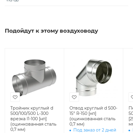
Подойдут к этому воздуховоду
Тройник круглый d
Отвод круглый d 500-
П
500/100/500 L-300
15° R-150 [нп]
50
врезка l1-100 [нп]
(оцинкованная сталь
[2
(оцинкованная сталь
0,7 мм)
м
0,7 мм)
Под заказ от 2 дней