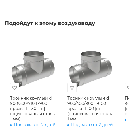
Подойдут к этому воздуховоду
Тройник круглый d
Тройник круглый d
П
900/500/710 L-900
900/400/900 L-600
90
врезка l1-150 [нп]
врезка l1-100 [нп]
[
(оцинкованная сталь
(оцинкованная сталь
ст
1 мм)
1 мм)
Под заказ от 2 дней
Под заказ от 2 дней