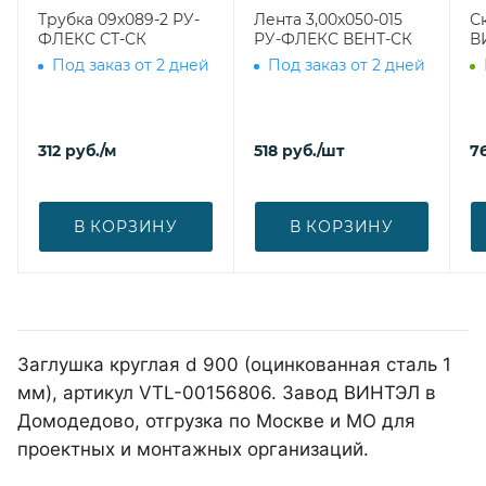
Трубка 09х089-2 РУ-
Лента 3,00х050-015
С
ФЛЕКС СТ-СК
РУ-ФЛЕКС ВЕНТ-СК
В
Под заказ от 2 дней
Под заказ от 2 дней
312
руб.
/м
518
руб.
/шт
7
В КОРЗИНУ
В КОРЗИНУ
Заглушка круглая d 900 (оцинкованная сталь 1
мм), артикул VTL-00156806. Завод ВИНТЭЛ в
Домодедово, отгрузка по Москве и МО для
проектных и монтажных организаций.