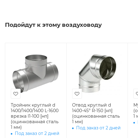
Подойдут к этому воздуховоду
Тройник круглый d
Отвод круглый d
Му
1400/1400/1400 L-1600
1400-45° R-150 [нп]
(
врезка l1-100 [нп]
(оцинкованная сталь
1 
(оцинкованная сталь
1 мм)
1 мм)
Под заказ от 2 дней
Под заказ от 2 дней