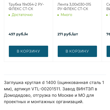
Трубка 19х054-2 РУ-
Лента 3,00х030-015
С
ФЛЕКС СТ-СК
РУ-ФЛЕКС СТ-СК
В
Достаточно
Много
457
руб.
/м
271
руб.
/шт
7
В КОРЗИНУ
В КОРЗИНУ
Заглушка круглая d 1400 (оцинкованная сталь 1
мм), артикул VTL-00201511. Завод ВИНТЭЛ в
Домодедово, отгрузка по Москве и МО для
проектных и монтажных организаций.