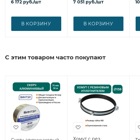
6 172
руб.
/шт
7 051
руб.
/шт
1
В КОРЗИНУ
В КОРЗИНУ
С этим товаром часто покупают
Хомут с рез.
Скотч алюминиевый
Тр