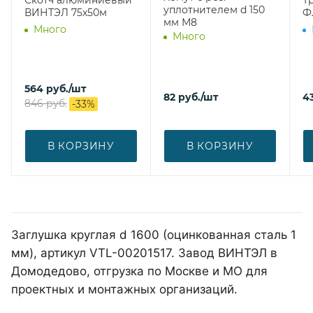
уплотнителем d 150
ВИНТЭЛ 75х50м
Ф
мм М8
Много
Много
564
руб.
/шт
82
руб.
/шт
4
846
руб.
-
33
%
В КОРЗИНУ
В КОРЗИНУ
Заглушка круглая d 1600 (оцинкованная сталь 1
мм), артикул VTL-00201517. Завод ВИНТЭЛ в
Домодедово, отгрузка по Москве и МО для
проектных и монтажных организаций.