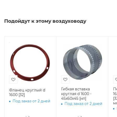
Подойдут к этому воздуховоду
Гибкая вставка
П
Фланец круглый d
круглая d 1600 -
16
1600 [32]
45х60х45 [нп]
[3
Под заказ от 2 дней
м
Под заказ от 2 дней